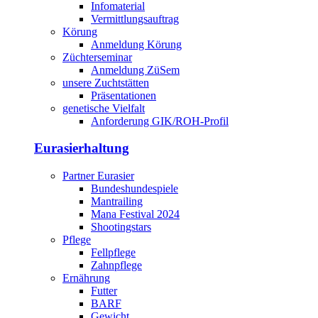
Infomaterial
Vermittlungsauftrag
Körung
Anmeldung Körung
Züchterseminar
Anmeldung ZüSem
unsere Zuchtstätten
Präsentationen
genetische Vielfalt
Anforderung GIK/ROH-Profil
Eurasierhaltung
Partner Eurasier
Bundeshundespiele
Mantrailing
Mana Festival 2024
Shootingstars
Pflege
Fellpflege
Zahnpflege
Ernährung
Futter
BARF
Gewicht