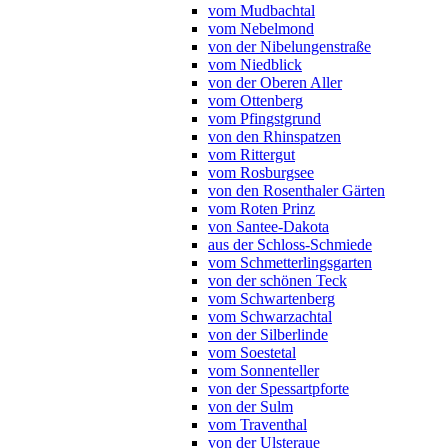
vom Mudbachtal
vom Nebelmond
von der Nibelungenstraße
vom Niedblick
von der Oberen Aller
vom Ottenberg
vom Pfingstgrund
von den Rhinspatzen
vom Rittergut
vom Rosburgsee
von den Rosenthaler Gärten
vom Roten Prinz
von Santee-Dakota
aus der Schloss-Schmiede
vom Schmetterlingsgarten
von der schönen Teck
vom Schwartenberg
vom Schwarzachtal
von der Silberlinde
vom Soestetal
vom Sonnenteller
von der Spessartpforte
von der Sulm
vom Traventhal
von der Ulsteraue