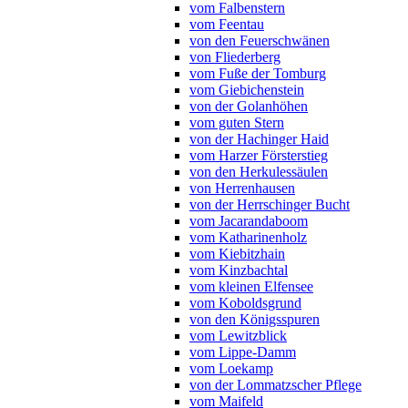
vom Falbenstern
vom Feentau
von den Feuerschwänen
von Fliederberg
vom Fuße der Tomburg
vom Giebichenstein
von der Golanhöhen
vom guten Stern
von der Hachinger Haid
vom Harzer Försterstieg
von den Herkulessäulen
von Herrenhausen
von der Herrschinger Bucht
vom Jacarandaboom
vom Katharinenholz
vom Kiebitzhain
vom Kinzbachtal
vom kleinen Elfensee
vom Koboldsgrund
von den Königsspuren
vom Lewitzblick
vom Lippe-Damm
vom Loekamp
von der Lommatzscher Pflege
vom Maifeld