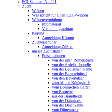
FCI-Standard Nr. 291
Zucht
Welpen
Was spricht für einen KZG-Welpen
Welpenvermittlung
Infomaterial
Vermittlungsauftrag
Körung
Anmeldung Körung
Züchterseminar
Anmeldung ZüSem
unsere Zuchtstätten
Präsentationen
von der alten Römerstraße
von der Apfelbachquelle
von der Badischen Kante
von der Bernsteininsel
von den Bevertatzen
zum blauen Königsbach
vom Böhmschen Garten
von Borneby
aus der Brandheide
von der Dahnhorst
von der Deichkante
vom Dünenmeer