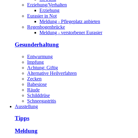
Erziehung/Verhalten
Erziehung
Eurasier in Not
Meldung - Pflegeplatz anbieten
Regenbogenbrücke
Meldung - verstorbener Eurasier
Gesunderhaltung
Entwurmung
Impfung
Achtung: Giftig
Alternative Heilverfahren
Zecken
Babesiose
Räude
Schilddrüse
Schneegastritis
Ausstellung
Tipps
Meldung