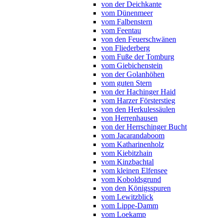
von der Deichkante
vom Dünenmeer
vom Falbenstern
vom Feentau
von den Feuerschwänen
von Fliederberg
vom Fuße der Tomburg
vom Giebichenstein
von der Golanhöhen
vom guten Stern
von der Hachinger Haid
vom Harzer Försterstieg
von den Herkulessäulen
von Herrenhausen
von der Herrschinger Bucht
vom Jacarandaboom
vom Katharinenholz
vom Kiebitzhain
vom Kinzbachtal
vom kleinen Elfensee
vom Koboldsgrund
von den Königsspuren
vom Lewitzblick
vom Lippe-Damm
vom Loekamp