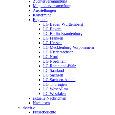
Züchterversammlung
Mitgliederversammlung
Ausstellungen
Körtermine
Regional
LG Baden-Württemberg
LG Bayern
LG Berlin-Brandenburg
LG Franken
LG Hessen
LG Mecklenburg-Vorpommern
LG Niedersachsen
LG Nord
LG Nordrhein
LG Rheinland-Pfalz
LG Saarland
LG Sachsen
LG Sachsen-Anhalt
LG Thüringen
LG Weser-Ems
LG Westfalen
aktuelle Nachrichten
Nachlesen
Service
Presseberichte