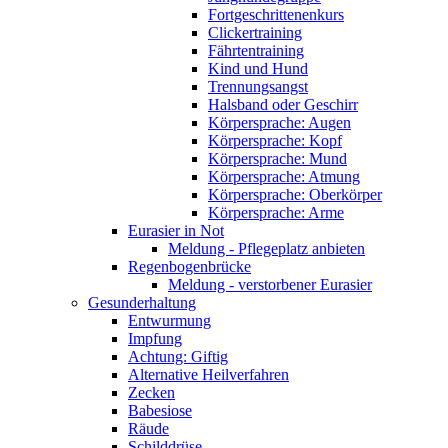
Fortgeschrittenenkurs
Clickertraining
Fährtentraining
Kind und Hund
Trennungsangst
Halsband oder Geschirr
Körpersprache: Augen
Körpersprache: Kopf
Körpersprache: Mund
Körpersprache: Atmung
Körpersprache: Oberkörper
Körpersprache: Arme
Eurasier in Not
Meldung - Pflegeplatz anbieten
Regenbogenbrücke
Meldung - verstorbener Eurasier
Gesunderhaltung
Entwurmung
Impfung
Achtung: Giftig
Alternative Heilverfahren
Zecken
Babesiose
Räude
Schilddrüse