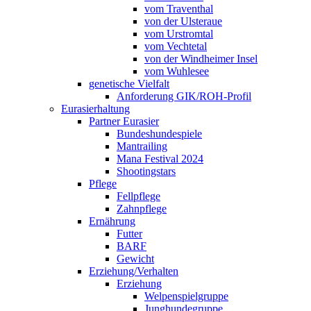
vom Traventhal
von der Ulsteraue
vom Urstromtal
vom Vechtetal
von der Windheimer Insel
vom Wuhlesee
genetische Vielfalt
Anforderung GIK/ROH-Profil
Eurasierhaltung
Partner Eurasier
Bundeshundespiele
Mantrailing
Mana Festival 2024
Shootingstars
Pflege
Fellpflege
Zahnpflege
Ernährung
Futter
BARF
Gewicht
Erziehung/Verhalten
Erziehung
Welpenspielgruppe
Junghundegruppe