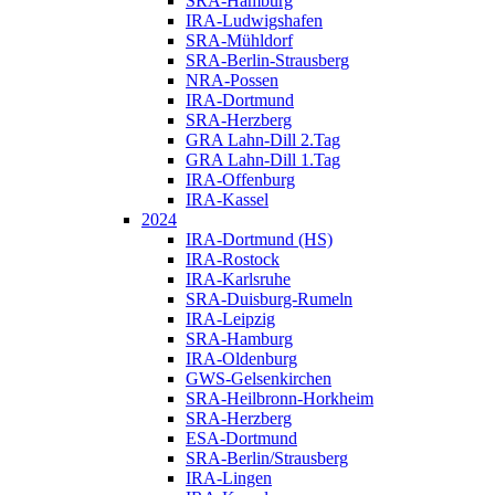
SRA-Hamburg
IRA-Ludwigshafen
SRA-Mühldorf
SRA-Berlin-Strausberg
NRA-Possen
IRA-Dortmund
SRA-Herzberg
GRA Lahn-Dill 2.Tag
GRA Lahn-Dill 1.Tag
IRA-Offenburg
IRA-Kassel
2024
IRA-Dortmund (HS)
IRA-Rostock
IRA-Karlsruhe
SRA-Duisburg-Rumeln
IRA-Leipzig
SRA-Hamburg
IRA-Oldenburg
GWS-Gelsenkirchen
SRA-Heilbronn-Horkheim
SRA-Herzberg
ESA-Dortmund
SRA-Berlin/Strausberg
IRA-Lingen