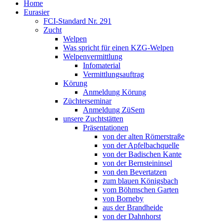
Home
Eurasier
FCI-Standard Nr. 291
Zucht
Welpen
Was spricht für einen KZG-Welpen
Welpenvermittlung
Infomaterial
Vermittlungsauftrag
Körung
Anmeldung Körung
Züchterseminar
Anmeldung ZüSem
unsere Zuchtstätten
Präsentationen
von der alten Römerstraße
von der Apfelbachquelle
von der Badischen Kante
von der Bernsteininsel
von den Bevertatzen
zum blauen Königsbach
vom Böhmschen Garten
von Borneby
aus der Brandheide
von der Dahnhorst