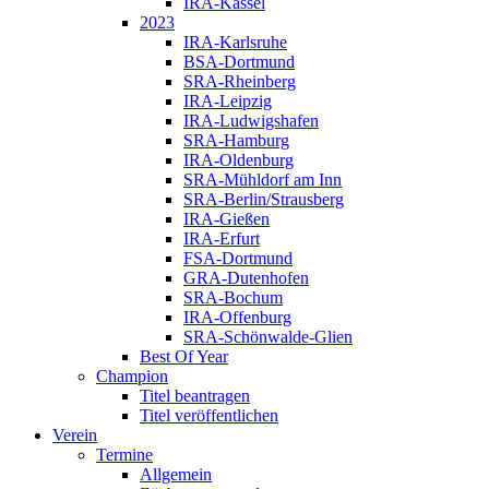
IRA-Kassel
2023
IRA-Karlsruhe
BSA-Dortmund
SRA-Rheinberg
IRA-Leipzig
IRA-Ludwigshafen
SRA-Hamburg
IRA-Oldenburg
SRA-Mühldorf am Inn
SRA-Berlin/Strausberg
IRA-Gießen
IRA-Erfurt
FSA-Dortmund
GRA-Dutenhofen
SRA-Bochum
IRA-Offenburg
SRA-Schönwalde-Glien
Best Of Year
Champion
Titel beantragen
Titel veröffentlichen
Verein
Termine
Allgemein