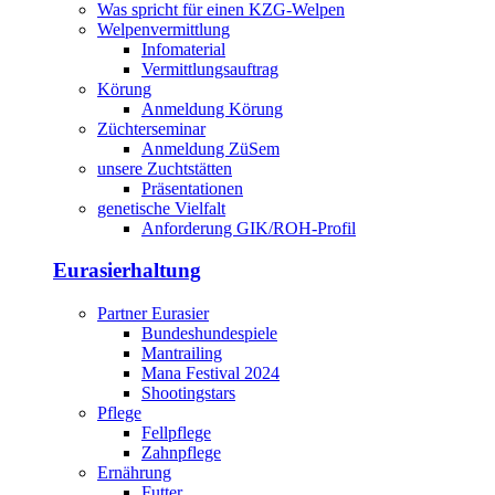
Was spricht für einen KZG-Welpen
Welpenvermittlung
Infomaterial
Vermittlungsauftrag
Körung
Anmeldung Körung
Züchterseminar
Anmeldung ZüSem
unsere Zuchtstätten
Präsentationen
genetische Vielfalt
Anforderung GIK/ROH-Profil
Eurasierhaltung
Partner Eurasier
Bundeshundespiele
Mantrailing
Mana Festival 2024
Shootingstars
Pflege
Fellpflege
Zahnpflege
Ernährung
Futter