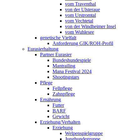
vom Traventhal
von der Ulsteraue
vom Urstromtal
vom Vechtetal
von der Windheimer Insel
vom Wuhlesee
genetische Vielfalt
Anforderung GIK/ROH-Profil
Eurasierhaltung
Partner Eurasier
Bundeshundespiele
Mantrailing
Mana Festival 2024
Shootingstars
Pflege
Fellpflege
Zahnpflege
Ernährung
Futter
BARF
Gewicht
Erziehung/Verhalten
Erziehung
Welpenspielgruppe
Junghundegruppe