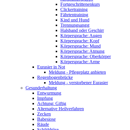
Fortgeschrittenenkurs
Clickertraining
Fährtentraining
Kind und Hund
Trennungsangst
Halsband oder Geschirr
Körpersprache: Augen
Körpersprache: Kopf
Körpersprache: Mund
Körpersprache: Atmung
Körpersprache: Oberkörper
Körpersprache: Arme
Eurasier in Not
Meldung - Pflegeplatz anbieten
Regenbogenbrücke
Meldung - verstorbener Eurasier
Gesunderhaltung
Entwurmung
Impfung
Achtung: Giftig
Alternative Heilverfahren
Zecken
Babesiose
Räude
Schilddrüse