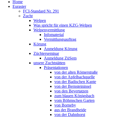
Home
Eurasier
FCI-Standard Nr. 291
Zucht
Welpen
Was spricht für einen KZG-Welpen
Welpenvermittlung
Infomaterial
Vermittlungsauftrag
Körung
Anmeldung Körung
Züchterseminar
Anmeldung ZüSem
unsere Zuchtstätten
Präsentationen
von der alten Römerstraße
von der Apfelbachquelle
von der Badischen Kante
von der Bernsteininsel
von den Bevertatzen
zum blauen Königsbach
vom Böhmschen Garten
von Borneby
aus der Brandheide
von der Dahnhorst