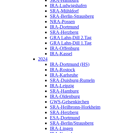
SRA-Hamburg
IRA-Ludwigshafen
SRA-Mühldorf
SRA-Berlin-Strausberg
NRA-Possen
IRA-Dortmund
SRA-Herzberg
GRA Lahn-Dill 2.Tag
GRA Lahn-Dill 1.Tag
IRA-Offenburg
IRA-Kassel
2024
IRA-Dortmund (HS)
IRA-Rostock
IRA-Karlsruhe
SRA-Duisburg-Rumeln
IRA-Leipzig
SRA-Hamburg
IRA-Oldenburg
GWS-Gelsenkirchen
SRA-Heilbronn-Horkheim
SRA-Herzberg
ESA-Dortmund
SRA-Berlin/Strausberg
IRA-Lingen