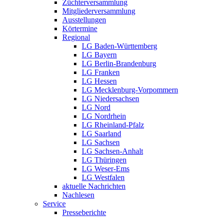
Züchterversammlung
Mitgliederversammlung
Ausstellungen
Körtermine
Regional
LG Baden-Württemberg
LG Bayern
LG Berlin-Brandenburg
LG Franken
LG Hessen
LG Mecklenburg-Vorpommern
LG Niedersachsen
LG Nord
LG Nordrhein
LG Rheinland-Pfalz
LG Saarland
LG Sachsen
LG Sachsen-Anhalt
LG Thüringen
LG Weser-Ems
LG Westfalen
aktuelle Nachrichten
Nachlesen
Service
Presseberichte