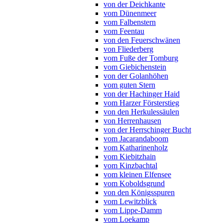
von der Deichkante
vom Dünenmeer
vom Falbenstern
vom Feentau
von den Feuerschwänen
von Fliederberg
vom Fuße der Tomburg
vom Giebichenstein
von der Golanhöhen
vom guten Stern
von der Hachinger Haid
vom Harzer Försterstieg
von den Herkulessäulen
von Herrenhausen
von der Herrschinger Bucht
vom Jacarandaboom
vom Katharinenholz
vom Kiebitzhain
vom Kinzbachtal
vom kleinen Elfensee
vom Koboldsgrund
von den Königsspuren
vom Lewitzblick
vom Lippe-Damm
vom Loekamp