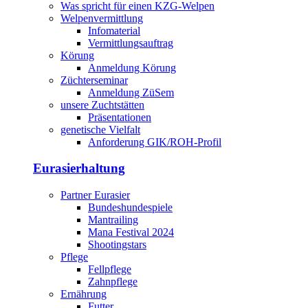
Was spricht für einen KZG-Welpen
Welpenvermittlung
Infomaterial
Vermittlungsauftrag
Körung
Anmeldung Körung
Züchterseminar
Anmeldung ZüSem
unsere Zuchtstätten
Präsentationen
genetische Vielfalt
Anforderung GIK/ROH-Profil
Eurasierhaltung
Partner Eurasier
Bundeshundespiele
Mantrailing
Mana Festival 2024
Shootingstars
Pflege
Fellpflege
Zahnpflege
Ernährung
Futter