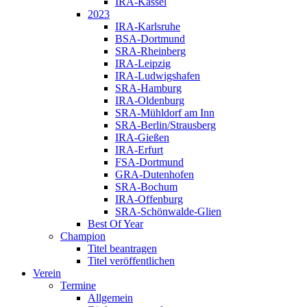
IRA-Kassel
2023
IRA-Karlsruhe
BSA-Dortmund
SRA-Rheinberg
IRA-Leipzig
IRA-Ludwigshafen
SRA-Hamburg
IRA-Oldenburg
SRA-Mühldorf am Inn
SRA-Berlin/Strausberg
IRA-Gießen
IRA-Erfurt
FSA-Dortmund
GRA-Dutenhofen
SRA-Bochum
IRA-Offenburg
SRA-Schönwalde-Glien
Best Of Year
Champion
Titel beantragen
Titel veröffentlichen
Verein
Termine
Allgemein