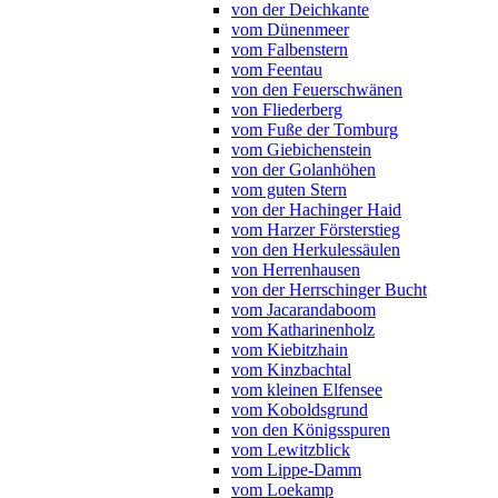
von der Deichkante
vom Dünenmeer
vom Falbenstern
vom Feentau
von den Feuerschwänen
von Fliederberg
vom Fuße der Tomburg
vom Giebichenstein
von der Golanhöhen
vom guten Stern
von der Hachinger Haid
vom Harzer Försterstieg
von den Herkulessäulen
von Herrenhausen
von der Herrschinger Bucht
vom Jacarandaboom
vom Katharinenholz
vom Kiebitzhain
vom Kinzbachtal
vom kleinen Elfensee
vom Koboldsgrund
von den Königsspuren
vom Lewitzblick
vom Lippe-Damm
vom Loekamp