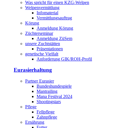
Was spricht für einen KZG-Welpen
Welpenvermittlung
Infomaterial
Vermittlungsauftrag
Körung
Anmeldung Körung
Züchterseminar
Anmeldung ZüSem
unsere Zuchtstätten
Präsentationen
genetische Vielfalt
Anforderung GIK/ROH-Profil
Eurasierhaltung
Partner Eurasier
Bundeshundespiele
Mantrailing
Mana Festival 2024
Shootingstars
Pflege
Fellpflege
Zahnpflege
Ernährung
Futter