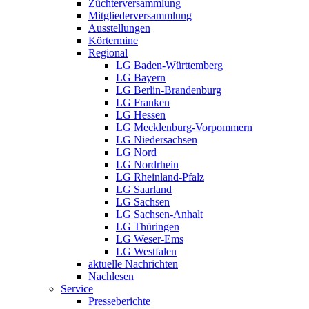
Züchterversammlung
Mitgliederversammlung
Ausstellungen
Körtermine
Regional
LG Baden-Württemberg
LG Bayern
LG Berlin-Brandenburg
LG Franken
LG Hessen
LG Mecklenburg-Vorpommern
LG Niedersachsen
LG Nord
LG Nordrhein
LG Rheinland-Pfalz
LG Saarland
LG Sachsen
LG Sachsen-Anhalt
LG Thüringen
LG Weser-Ems
LG Westfalen
aktuelle Nachrichten
Nachlesen
Service
Presseberichte