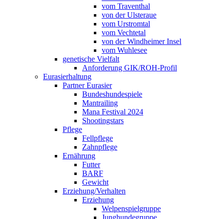
vom Traventhal
von der Ulsteraue
vom Urstromtal
vom Vechtetal
von der Windheimer Insel
vom Wuhlesee
genetische Vielfalt
Anforderung GIK/ROH-Profil
Eurasierhaltung
Partner Eurasier
Bundeshundespiele
Mantrailing
Mana Festival 2024
Shootingstars
Pflege
Fellpflege
Zahnpflege
Ernährung
Futter
BARF
Gewicht
Erziehung/Verhalten
Erziehung
Welpenspielgruppe
Junghundegruppe