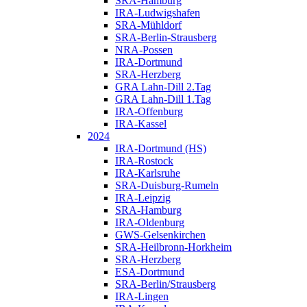
SRA-Hamburg
IRA-Ludwigshafen
SRA-Mühldorf
SRA-Berlin-Strausberg
NRA-Possen
IRA-Dortmund
SRA-Herzberg
GRA Lahn-Dill 2.Tag
GRA Lahn-Dill 1.Tag
IRA-Offenburg
IRA-Kassel
2024
IRA-Dortmund (HS)
IRA-Rostock
IRA-Karlsruhe
SRA-Duisburg-Rumeln
IRA-Leipzig
SRA-Hamburg
IRA-Oldenburg
GWS-Gelsenkirchen
SRA-Heilbronn-Horkheim
SRA-Herzberg
ESA-Dortmund
SRA-Berlin/Strausberg
IRA-Lingen