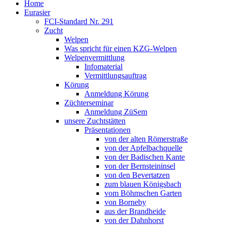
Home
Eurasier
FCI-Standard Nr. 291
Zucht
Welpen
Was spricht für einen KZG-Welpen
Welpenvermittlung
Infomaterial
Vermittlungsauftrag
Körung
Anmeldung Körung
Züchterseminar
Anmeldung ZüSem
unsere Zuchtstätten
Präsentationen
von der alten Römerstraße
von der Apfelbachquelle
von der Badischen Kante
von der Bernsteininsel
von den Bevertatzen
zum blauen Königsbach
vom Böhmschen Garten
von Borneby
aus der Brandheide
von der Dahnhorst