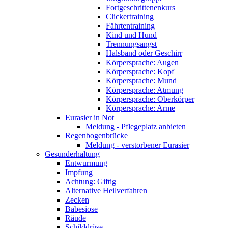
Fortgeschrittenenkurs
Clickertraining
Fährtentraining
Kind und Hund
Trennungsangst
Halsband oder Geschirr
Körpersprache: Augen
Körpersprache: Kopf
Körpersprache: Mund
Körpersprache: Atmung
Körpersprache: Oberkörper
Körpersprache: Arme
Eurasier in Not
Meldung - Pflegeplatz anbieten
Regenbogenbrücke
Meldung - verstorbener Eurasier
Gesunderhaltung
Entwurmung
Impfung
Achtung: Giftig
Alternative Heilverfahren
Zecken
Babesiose
Räude
Schilddrüse