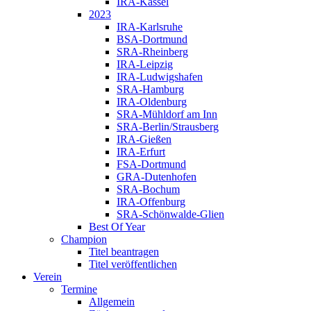
IRA-Kassel
2023
IRA-Karlsruhe
BSA-Dortmund
SRA-Rheinberg
IRA-Leipzig
IRA-Ludwigshafen
SRA-Hamburg
IRA-Oldenburg
SRA-Mühldorf am Inn
SRA-Berlin/Strausberg
IRA-Gießen
IRA-Erfurt
FSA-Dortmund
GRA-Dutenhofen
SRA-Bochum
IRA-Offenburg
SRA-Schönwalde-Glien
Best Of Year
Champion
Titel beantragen
Titel veröffentlichen
Verein
Termine
Allgemein