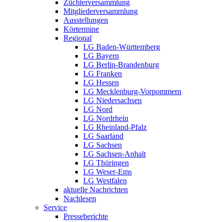
Züchterversammlung
Mitgliederversammlung
Ausstellungen
Körtermine
Regional
LG Baden-Württemberg
LG Bayern
LG Berlin-Brandenburg
LG Franken
LG Hessen
LG Mecklenburg-Vorpommern
LG Niedersachsen
LG Nord
LG Nordrhein
LG Rheinland-Pfalz
LG Saarland
LG Sachsen
LG Sachsen-Anhalt
LG Thüringen
LG Weser-Ems
LG Westfalen
aktuelle Nachrichten
Nachlesen
Service
Presseberichte