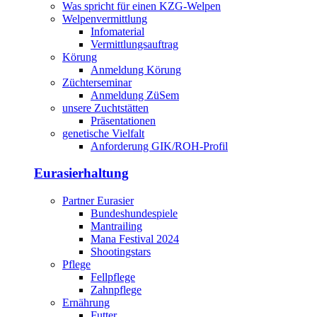
Was spricht für einen KZG-Welpen
Welpenvermittlung
Infomaterial
Vermittlungsauftrag
Körung
Anmeldung Körung
Züchterseminar
Anmeldung ZüSem
unsere Zuchtstätten
Präsentationen
genetische Vielfalt
Anforderung GIK/ROH-Profil
Eurasierhaltung
Partner Eurasier
Bundeshundespiele
Mantrailing
Mana Festival 2024
Shootingstars
Pflege
Fellpflege
Zahnpflege
Ernährung
Futter