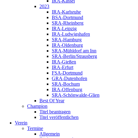
IRA-Kassel
2023
IRA-Karlsruhe
BSA-Dortmund
SRA-Rheinberg
IRA-Leipzig
IRA-Ludwigshafen
SRA-Hamburg
IRA-Oldenburg
SRA-Mühldorf am Inn
SRA-Berlin/Strausberg
IRA-Gießen
IRA-Erfurt
FSA-Dortmund
GRA-Dutenhofen
SRA-Bochum
IRA-Offenburg
SRA-Schönwalde-Glien
Best Of Year
Champion
Titel beantragen
Titel veröffentlichen
Verein
Termine
Allgemein