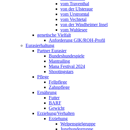
vom Traventhal
von der Ulsteraue
vom Urstromtal
vom Vechtetal
von der Windheimer Insel
vom Wuhlesee
genetische Vielfalt
Anforderung GIK/ROH-Profil
Eurasierhaltung
Partner Eurasier
Bundeshundespiele
Mantrailing
Mana Festival 2024
Shootingstars
Pflege
Fellpflege
Zahnpflege
Ernährung
Futter
BARF
Gewicht
Erziehung/Verhalten
Erziehung
Welpenspielgruppe
Junghundegruppe