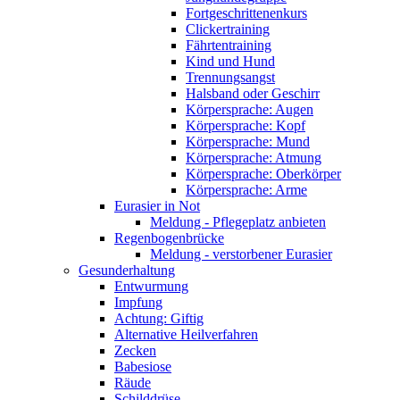
Fortgeschrittenenkurs
Clickertraining
Fährtentraining
Kind und Hund
Trennungsangst
Halsband oder Geschirr
Körpersprache: Augen
Körpersprache: Kopf
Körpersprache: Mund
Körpersprache: Atmung
Körpersprache: Oberkörper
Körpersprache: Arme
Eurasier in Not
Meldung - Pflegeplatz anbieten
Regenbogenbrücke
Meldung - verstorbener Eurasier
Gesunderhaltung
Entwurmung
Impfung
Achtung: Giftig
Alternative Heilverfahren
Zecken
Babesiose
Räude
Schilddrüse