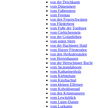
von der Deichkante
vom Dünenmeer
vom Falbenstern
vom Feentau
von den Feuerschwänen
von Fliederberg
vom Fuße der Tomburg
vom Giebichenstein
von der Golanhöhen
vom guten Stern
von der Hachinger Haid
vom Harzer Försterstieg
von den Herkulessäulen
von Herrenhausen
von der Herrschinger Bucht
vom Jacarandaboom
vom Katharinenholz
vom Kiebitzhain
vom Kinzbachtal
vom kleinen Elfensee
vom Koboldsgrund
von den Königsspuren
vom Lewitzblick
vom Lippe-Damm
vom Loekamp