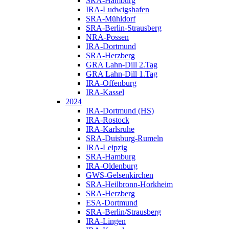
SRA-Hamburg
IRA-Ludwigshafen
SRA-Mühldorf
SRA-Berlin-Strausberg
NRA-Possen
IRA-Dortmund
SRA-Herzberg
GRA Lahn-Dill 2.Tag
GRA Lahn-Dill 1.Tag
IRA-Offenburg
IRA-Kassel
2024
IRA-Dortmund (HS)
IRA-Rostock
IRA-Karlsruhe
SRA-Duisburg-Rumeln
IRA-Leipzig
SRA-Hamburg
IRA-Oldenburg
GWS-Gelsenkirchen
SRA-Heilbronn-Horkheim
SRA-Herzberg
ESA-Dortmund
SRA-Berlin/Strausberg
IRA-Lingen