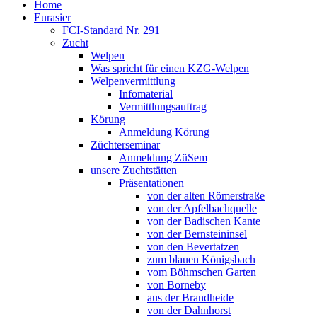
Home
Eurasier
FCI-Standard Nr. 291
Zucht
Welpen
Was spricht für einen KZG-Welpen
Welpenvermittlung
Infomaterial
Vermittlungsauftrag
Körung
Anmeldung Körung
Züchterseminar
Anmeldung ZüSem
unsere Zuchtstätten
Präsentationen
von der alten Römerstraße
von der Apfelbachquelle
von der Badischen Kante
von der Bernsteininsel
von den Bevertatzen
zum blauen Königsbach
vom Böhmschen Garten
von Borneby
aus der Brandheide
von der Dahnhorst