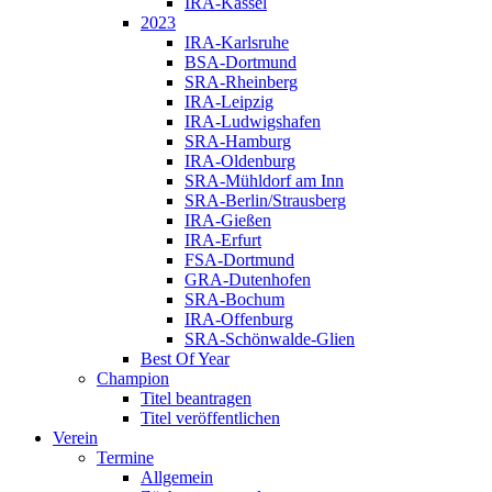
IRA-Kassel
2023
IRA-Karlsruhe
BSA-Dortmund
SRA-Rheinberg
IRA-Leipzig
IRA-Ludwigshafen
SRA-Hamburg
IRA-Oldenburg
SRA-Mühldorf am Inn
SRA-Berlin/Strausberg
IRA-Gießen
IRA-Erfurt
FSA-Dortmund
GRA-Dutenhofen
SRA-Bochum
IRA-Offenburg
SRA-Schönwalde-Glien
Best Of Year
Champion
Titel beantragen
Titel veröffentlichen
Verein
Termine
Allgemein