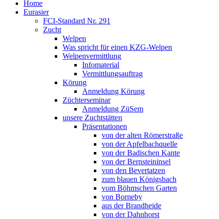
Home
Eurasier
FCI-Standard Nr. 291
Zucht
Welpen
Was spricht für einen KZG-Welpen
Welpenvermittlung
Infomaterial
Vermittlungsauftrag
Körung
Anmeldung Körung
Züchterseminar
Anmeldung ZüSem
unsere Zuchtstätten
Präsentationen
von der alten Römerstraße
von der Apfelbachquelle
von der Badischen Kante
von der Bernsteininsel
von den Bevertatzen
zum blauen Königsbach
vom Böhmschen Garten
von Borneby
aus der Brandheide
von der Dahnhorst