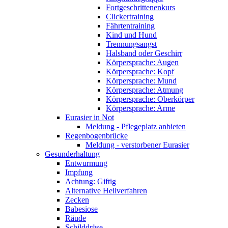
Fortgeschrittenenkurs
Clickertraining
Fährtentraining
Kind und Hund
Trennungsangst
Halsband oder Geschirr
Körpersprache: Augen
Körpersprache: Kopf
Körpersprache: Mund
Körpersprache: Atmung
Körpersprache: Oberkörper
Körpersprache: Arme
Eurasier in Not
Meldung - Pflegeplatz anbieten
Regenbogenbrücke
Meldung - verstorbener Eurasier
Gesunderhaltung
Entwurmung
Impfung
Achtung: Giftig
Alternative Heilverfahren
Zecken
Babesiose
Räude
Schilddrüse