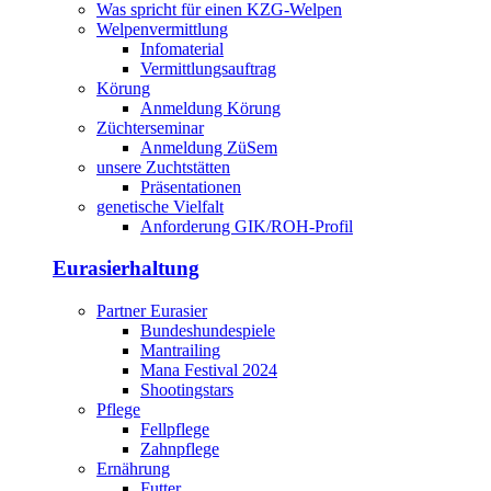
Was spricht für einen KZG-Welpen
Welpenvermittlung
Infomaterial
Vermittlungsauftrag
Körung
Anmeldung Körung
Züchterseminar
Anmeldung ZüSem
unsere Zuchtstätten
Präsentationen
genetische Vielfalt
Anforderung GIK/ROH-Profil
Eurasierhaltung
Partner Eurasier
Bundeshundespiele
Mantrailing
Mana Festival 2024
Shootingstars
Pflege
Fellpflege
Zahnpflege
Ernährung
Futter