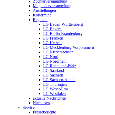
Züchterversammlung
Mitgliederversammlung
Ausstellungen
Körtermine
Regional
LG Baden-Württemberg
LG Bayern
LG Berlin-Brandenburg
LG Franken
LG Hessen
LG Mecklenburg-Vorpommern
LG Niedersachsen
LG Nord
LG Nordrhein
LG Rheinland-Pfalz
LG Saarland
LG Sachsen
LG Sachsen-Anhalt
LG Thüringen
LG Weser-Ems
LG Westfalen
aktuelle Nachrichten
Nachlesen
Service
Presseberichte