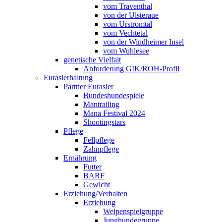
vom Traventhal
von der Ulsteraue
vom Urstromtal
vom Vechtetal
von der Windheimer Insel
vom Wuhlesee
genetische Vielfalt
Anforderung GIK/ROH-Profil
Eurasierhaltung
Partner Eurasier
Bundeshundespiele
Mantrailing
Mana Festival 2024
Shootingstars
Pflege
Fellpflege
Zahnpflege
Ernährung
Futter
BARF
Gewicht
Erziehung/Verhalten
Erziehung
Welpenspielgruppe
Junghundegruppe