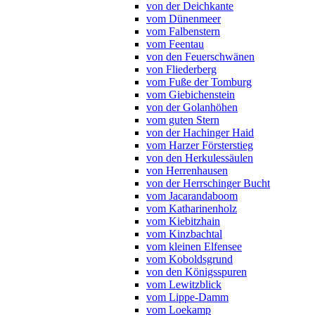
von der Deichkante
vom Dünenmeer
vom Falbenstern
vom Feentau
von den Feuerschwänen
von Fliederberg
vom Fuße der Tomburg
vom Giebichenstein
von der Golanhöhen
vom guten Stern
von der Hachinger Haid
vom Harzer Försterstieg
von den Herkulessäulen
von Herrenhausen
von der Herrschinger Bucht
vom Jacarandaboom
vom Katharinenholz
vom Kiebitzhain
vom Kinzbachtal
vom kleinen Elfensee
vom Koboldsgrund
von den Königsspuren
vom Lewitzblick
vom Lippe-Damm
vom Loekamp