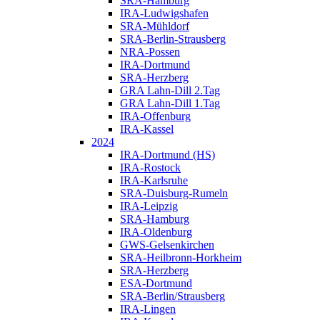
SRA-Hamburg
IRA-Ludwigshafen
SRA-Mühldorf
SRA-Berlin-Strausberg
NRA-Possen
IRA-Dortmund
SRA-Herzberg
GRA Lahn-Dill 2.Tag
GRA Lahn-Dill 1.Tag
IRA-Offenburg
IRA-Kassel
2024
IRA-Dortmund (HS)
IRA-Rostock
IRA-Karlsruhe
SRA-Duisburg-Rumeln
IRA-Leipzig
SRA-Hamburg
IRA-Oldenburg
GWS-Gelsenkirchen
SRA-Heilbronn-Horkheim
SRA-Herzberg
ESA-Dortmund
SRA-Berlin/Strausberg
IRA-Lingen