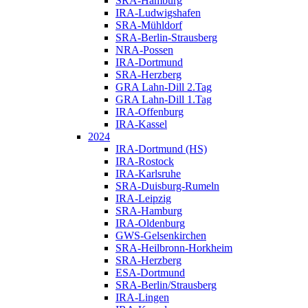
SRA-Hamburg
IRA-Ludwigshafen
SRA-Mühldorf
SRA-Berlin-Strausberg
NRA-Possen
IRA-Dortmund
SRA-Herzberg
GRA Lahn-Dill 2.Tag
GRA Lahn-Dill 1.Tag
IRA-Offenburg
IRA-Kassel
2024
IRA-Dortmund (HS)
IRA-Rostock
IRA-Karlsruhe
SRA-Duisburg-Rumeln
IRA-Leipzig
SRA-Hamburg
IRA-Oldenburg
GWS-Gelsenkirchen
SRA-Heilbronn-Horkheim
SRA-Herzberg
ESA-Dortmund
SRA-Berlin/Strausberg
IRA-Lingen