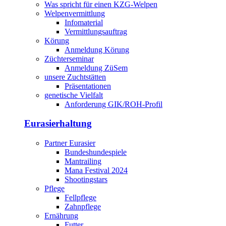
Was spricht für einen KZG-Welpen
Welpenvermittlung
Infomaterial
Vermittlungsauftrag
Körung
Anmeldung Körung
Züchterseminar
Anmeldung ZüSem
unsere Zuchtstätten
Präsentationen
genetische Vielfalt
Anforderung GIK/ROH-Profil
Eurasierhaltung
Partner Eurasier
Bundeshundespiele
Mantrailing
Mana Festival 2024
Shootingstars
Pflege
Fellpflege
Zahnpflege
Ernährung
Futter