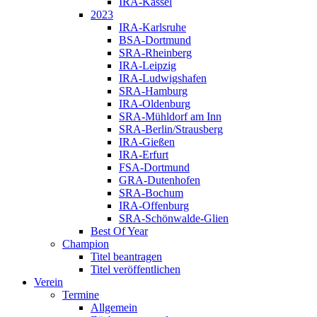
IRA-Kassel
2023
IRA-Karlsruhe
BSA-Dortmund
SRA-Rheinberg
IRA-Leipzig
IRA-Ludwigshafen
SRA-Hamburg
IRA-Oldenburg
SRA-Mühldorf am Inn
SRA-Berlin/Strausberg
IRA-Gießen
IRA-Erfurt
FSA-Dortmund
GRA-Dutenhofen
SRA-Bochum
IRA-Offenburg
SRA-Schönwalde-Glien
Best Of Year
Champion
Titel beantragen
Titel veröffentlichen
Verein
Termine
Allgemein