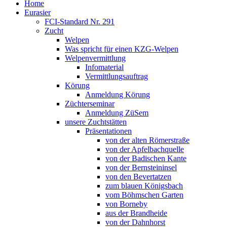
Home
Eurasier
FCI-Standard Nr. 291
Zucht
Welpen
Was spricht für einen KZG-Welpen
Welpenvermittlung
Infomaterial
Vermittlungsauftrag
Körung
Anmeldung Körung
Züchterseminar
Anmeldung ZüSem
unsere Zuchtstätten
Präsentationen
von der alten Römerstraße
von der Apfelbachquelle
von der Badischen Kante
von der Bernsteininsel
von den Bevertatzen
zum blauen Königsbach
vom Böhmschen Garten
von Borneby
aus der Brandheide
von der Dahnhorst