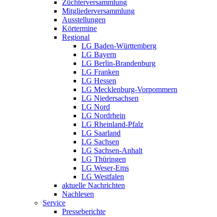
Züchterversammlung
Mitgliederversammlung
Ausstellungen
Körtermine
Regional
LG Baden-Württemberg
LG Bayern
LG Berlin-Brandenburg
LG Franken
LG Hessen
LG Mecklenburg-Vorpommern
LG Niedersachsen
LG Nord
LG Nordrhein
LG Rheinland-Pfalz
LG Saarland
LG Sachsen
LG Sachsen-Anhalt
LG Thüringen
LG Weser-Ems
LG Westfalen
aktuelle Nachrichten
Nachlesen
Service
Presseberichte