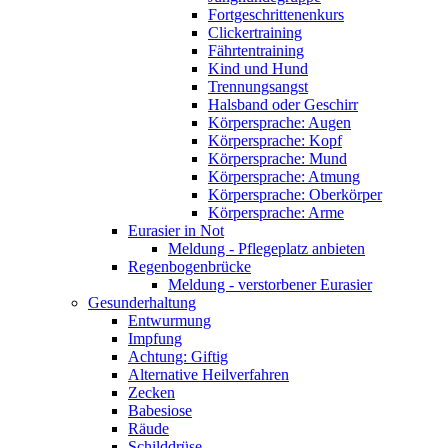
Fortgeschrittenenkurs
Clickertraining
Fährtentraining
Kind und Hund
Trennungsangst
Halsband oder Geschirr
Körpersprache: Augen
Körpersprache: Kopf
Körpersprache: Mund
Körpersprache: Atmung
Körpersprache: Oberkörper
Körpersprache: Arme
Eurasier in Not
Meldung - Pflegeplatz anbieten
Regenbogenbrücke
Meldung - verstorbener Eurasier
Gesunderhaltung
Entwurmung
Impfung
Achtung: Giftig
Alternative Heilverfahren
Zecken
Babesiose
Räude
Schilddrüse