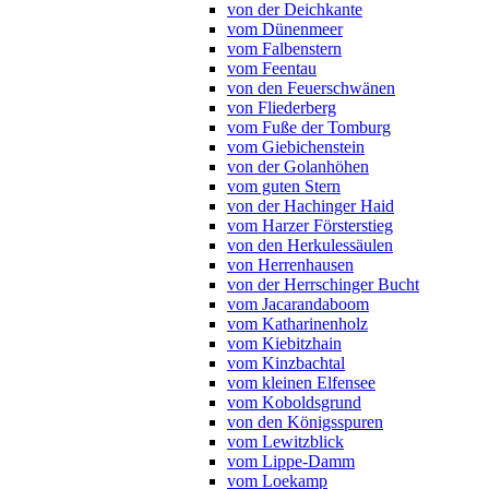
von der Deichkante
vom Dünenmeer
vom Falbenstern
vom Feentau
von den Feuerschwänen
von Fliederberg
vom Fuße der Tomburg
vom Giebichenstein
von der Golanhöhen
vom guten Stern
von der Hachinger Haid
vom Harzer Försterstieg
von den Herkulessäulen
von Herrenhausen
von der Herrschinger Bucht
vom Jacarandaboom
vom Katharinenholz
vom Kiebitzhain
vom Kinzbachtal
vom kleinen Elfensee
vom Koboldsgrund
von den Königsspuren
vom Lewitzblick
vom Lippe-Damm
vom Loekamp