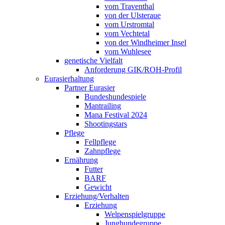
vom Traventhal
von der Ulsteraue
vom Urstromtal
vom Vechtetal
von der Windheimer Insel
vom Wuhlesee
genetische Vielfalt
Anforderung GIK/ROH-Profil
Eurasierhaltung
Partner Eurasier
Bundeshundespiele
Mantrailing
Mana Festival 2024
Shootingstars
Pflege
Fellpflege
Zahnpflege
Ernährung
Futter
BARF
Gewicht
Erziehung/Verhalten
Erziehung
Welpenspielgruppe
Junghundegruppe