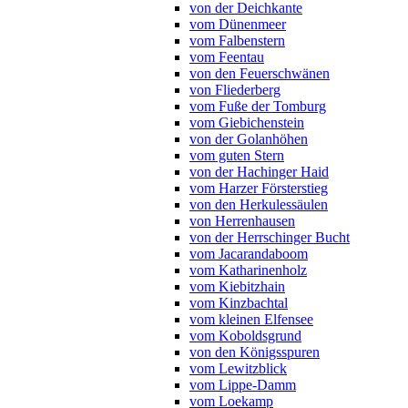
von der Deichkante
vom Dünenmeer
vom Falbenstern
vom Feentau
von den Feuerschwänen
von Fliederberg
vom Fuße der Tomburg
vom Giebichenstein
von der Golanhöhen
vom guten Stern
von der Hachinger Haid
vom Harzer Försterstieg
von den Herkulessäulen
von Herrenhausen
von der Herrschinger Bucht
vom Jacarandaboom
vom Katharinenholz
vom Kiebitzhain
vom Kinzbachtal
vom kleinen Elfensee
vom Koboldsgrund
von den Königsspuren
vom Lewitzblick
vom Lippe-Damm
vom Loekamp