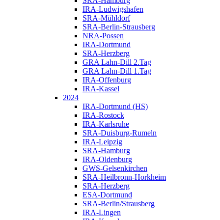
SRA-Hamburg
IRA-Ludwigshafen
SRA-Mühldorf
SRA-Berlin-Strausberg
NRA-Possen
IRA-Dortmund
SRA-Herzberg
GRA Lahn-Dill 2.Tag
GRA Lahn-Dill 1.Tag
IRA-Offenburg
IRA-Kassel
2024
IRA-Dortmund (HS)
IRA-Rostock
IRA-Karlsruhe
SRA-Duisburg-Rumeln
IRA-Leipzig
SRA-Hamburg
IRA-Oldenburg
GWS-Gelsenkirchen
SRA-Heilbronn-Horkheim
SRA-Herzberg
ESA-Dortmund
SRA-Berlin/Strausberg
IRA-Lingen