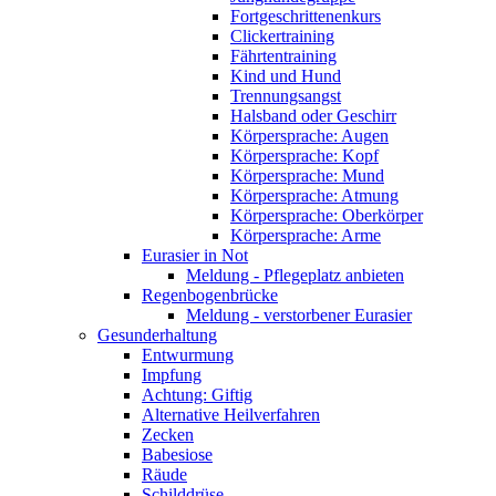
Fortgeschrittenenkurs
Clickertraining
Fährtentraining
Kind und Hund
Trennungsangst
Halsband oder Geschirr
Körpersprache: Augen
Körpersprache: Kopf
Körpersprache: Mund
Körpersprache: Atmung
Körpersprache: Oberkörper
Körpersprache: Arme
Eurasier in Not
Meldung - Pflegeplatz anbieten
Regenbogenbrücke
Meldung - verstorbener Eurasier
Gesunderhaltung
Entwurmung
Impfung
Achtung: Giftig
Alternative Heilverfahren
Zecken
Babesiose
Räude
Schilddrüse