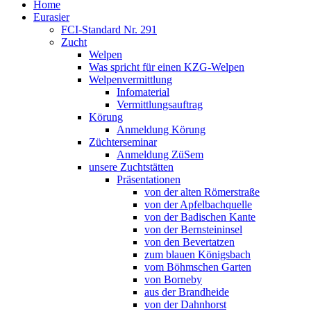
Home
Eurasier
FCI-Standard Nr. 291
Zucht
Welpen
Was spricht für einen KZG-Welpen
Welpenvermittlung
Infomaterial
Vermittlungsauftrag
Körung
Anmeldung Körung
Züchterseminar
Anmeldung ZüSem
unsere Zuchtstätten
Präsentationen
von der alten Römerstraße
von der Apfelbachquelle
von der Badischen Kante
von der Bernsteininsel
von den Bevertatzen
zum blauen Königsbach
vom Böhmschen Garten
von Borneby
aus der Brandheide
von der Dahnhorst