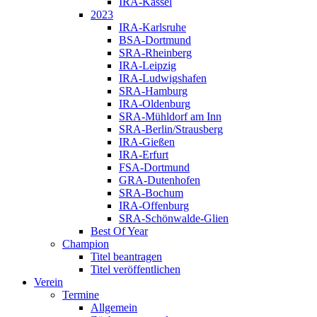
IRA-Kassel
2023
IRA-Karlsruhe
BSA-Dortmund
SRA-Rheinberg
IRA-Leipzig
IRA-Ludwigshafen
SRA-Hamburg
IRA-Oldenburg
SRA-Mühldorf am Inn
SRA-Berlin/Strausberg
IRA-Gießen
IRA-Erfurt
FSA-Dortmund
GRA-Dutenhofen
SRA-Bochum
IRA-Offenburg
SRA-Schönwalde-Glien
Best Of Year
Champion
Titel beantragen
Titel veröffentlichen
Verein
Termine
Allgemein