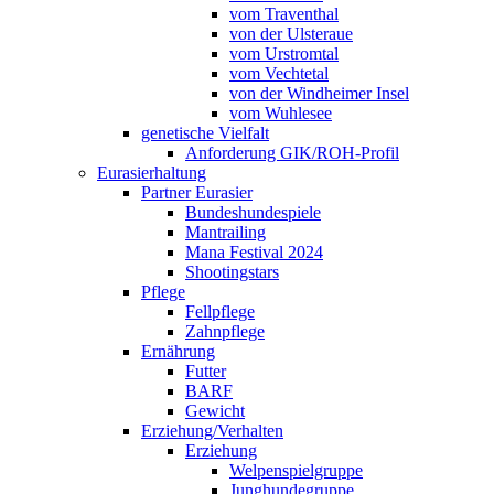
vom Traventhal
von der Ulsteraue
vom Urstromtal
vom Vechtetal
von der Windheimer Insel
vom Wuhlesee
genetische Vielfalt
Anforderung GIK/ROH-Profil
Eurasierhaltung
Partner Eurasier
Bundeshundespiele
Mantrailing
Mana Festival 2024
Shootingstars
Pflege
Fellpflege
Zahnpflege
Ernährung
Futter
BARF
Gewicht
Erziehung/Verhalten
Erziehung
Welpenspielgruppe
Junghundegruppe