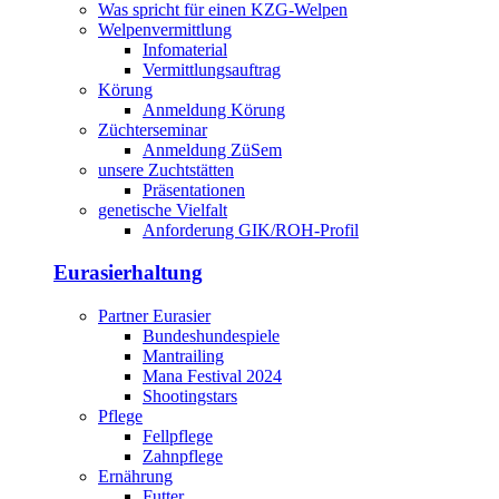
Was spricht für einen KZG-Welpen
Welpenvermittlung
Infomaterial
Vermittlungsauftrag
Körung
Anmeldung Körung
Züchterseminar
Anmeldung ZüSem
unsere Zuchtstätten
Präsentationen
genetische Vielfalt
Anforderung GIK/ROH-Profil
Eurasierhaltung
Partner Eurasier
Bundeshundespiele
Mantrailing
Mana Festival 2024
Shootingstars
Pflege
Fellpflege
Zahnpflege
Ernährung
Futter