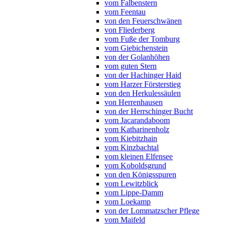
vom Falbenstern
vom Feentau
von den Feuerschwänen
von Fliederberg
vom Fuße der Tomburg
vom Giebichenstein
von der Golanhöhen
vom guten Stern
von der Hachinger Haid
vom Harzer Försterstieg
von den Herkulessäulen
von Herrenhausen
von der Herrschinger Bucht
vom Jacarandaboom
vom Katharinenholz
vom Kiebitzhain
vom Kinzbachtal
vom kleinen Elfensee
vom Koboldsgrund
von den Königsspuren
vom Lewitzblick
vom Lippe-Damm
vom Loekamp
von der Lommatzscher Pflege
vom Maifeld