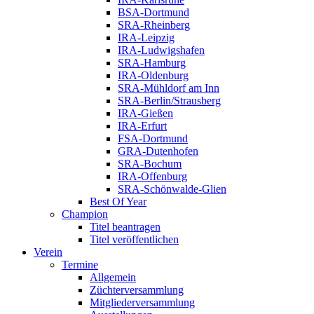
BSA-Dortmund
SRA-Rheinberg
IRA-Leipzig
IRA-Ludwigshafen
SRA-Hamburg
IRA-Oldenburg
SRA-Mühldorf am Inn
SRA-Berlin/Strausberg
IRA-Gießen
IRA-Erfurt
FSA-Dortmund
GRA-Dutenhofen
SRA-Bochum
IRA-Offenburg
SRA-Schönwalde-Glien
Best Of Year
Champion
Titel beantragen
Titel veröffentlichen
Verein
Termine
Allgemein
Züchterversammlung
Mitgliederversammlung