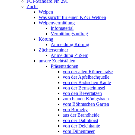
FCI-Standard Nr. 291
Zucht
Welpen
Was spricht für einen KZG-Welpen
Welpenvermittlung
Infomaterial
Vermittlungsauftrag
Körung
Anmeldung Körung
Züchterseminar
Anmeldung ZüSem
unsere Zuchtstätten
Präsentationen
von der alten Römerstraße
von der Apfelbachquelle
von der Badischen Kante
von der Bernsteininsel
von den Bevertatzen
zum blauen Königsbach
vom Böhmschen Garten
von Borneby
aus der Brandheide
von der Dahnhorst
von der Deichkante
vom Dünenmeer