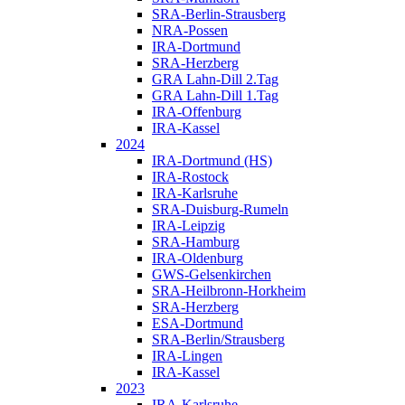
SRA-Berlin-Strausberg
NRA-Possen
IRA-Dortmund
SRA-Herzberg
GRA Lahn-Dill 2.Tag
GRA Lahn-Dill 1.Tag
IRA-Offenburg
IRA-Kassel
2024
IRA-Dortmund (HS)
IRA-Rostock
IRA-Karlsruhe
SRA-Duisburg-Rumeln
IRA-Leipzig
SRA-Hamburg
IRA-Oldenburg
GWS-Gelsenkirchen
SRA-Heilbronn-Horkheim
SRA-Herzberg
ESA-Dortmund
SRA-Berlin/Strausberg
IRA-Lingen
IRA-Kassel
2023
IRA-Karlsruhe