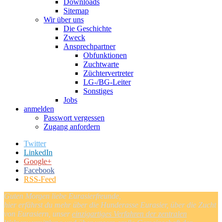
Downloads
Sitemap
Wir über uns
Die Geschichte
Zweck
Ansprechpartner
Obfunktionen
Zuchtwarte
Züchtervertreter
LG-/BG-Leiter
Sonstiges
Jobs
anmelden
Passwort vergessen
Zugang anfordern
Twitter
LinkedIn
Google+
Facebook
RSS-Feed
Guten Morgen liebe Eurasierfreunde,
hier erfährst du mehr über die Hunderasse Eurasier, über die Zucht
von Eurasiern, unser
einzigartiges Verfahren der zentralen