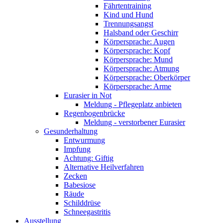
Fährtentraining
Kind und Hund
Trennungsangst
Halsband oder Geschirr
Körpersprache: Augen
Körpersprache: Kopf
Körpersprache: Mund
Körpersprache: Atmung
Körpersprache: Oberkörper
Körpersprache: Arme
Eurasier in Not
Meldung - Pflegeplatz anbieten
Regenbogenbrücke
Meldung - verstorbener Eurasier
Gesunderhaltung
Entwurmung
Impfung
Achtung: Giftig
Alternative Heilverfahren
Zecken
Babesiose
Räude
Schilddrüse
Schneegastritis
Ausstellung