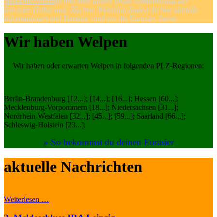
Welpenvermittlung
und über unsere große Gemeinschaft der
Eurasier-Halter und -Züchter. Weiterhin findest du hier aktuelle
Informationen und Termine rund um die Eurasier-Szene.
Wir haben Welpen
Wir haben oder erwarten Welpen in folgenden PLZ-Regionen:
Berlin-Brandenburg [12...]; [14...]; [16...]; Hessen [60...];
Mecklenburg-Vorpommern [18...]; Niedersachsen [31...];
Nordrhein-Westfalen [32...]; [45...]; [59...]; Saarland [66...];
Schleswig-Holstein [23...];
» So bekommst du deinen Eurasier
aktuelle Nachrichten
Weiterlesen …