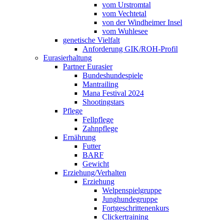
vom Urstromtal
vom Vechtetal
von der Windheimer Insel
vom Wuhlesee
genetische Vielfalt
Anforderung GIK/ROH-Profil
Eurasierhaltung
Partner Eurasier
Bundeshundespiele
Mantrailing
Mana Festival 2024
Shootingstars
Pflege
Fellpflege
Zahnpflege
Ernährung
Futter
BARF
Gewicht
Erziehung/Verhalten
Erziehung
Welpenspielgruppe
Junghundegruppe
Fortgeschrittenenkurs
Clickertraining