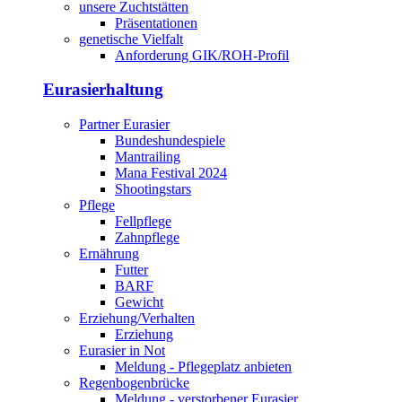
unsere Zuchtstätten
Präsentationen
genetische Vielfalt
Anforderung GIK/ROH-Profil
Eurasierhaltung
Partner Eurasier
Bundeshundespiele
Mantrailing
Mana Festival 2024
Shootingstars
Pflege
Fellpflege
Zahnpflege
Ernährung
Futter
BARF
Gewicht
Erziehung/Verhalten
Erziehung
Eurasier in Not
Meldung - Pflegeplatz anbieten
Regenbogenbrücke
Meldung - verstorbener Eurasier