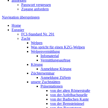
anmelden
Passwort vergessen
Zugang anfordern
Navigation überspringen
Home
Eurasier
FCI-Standard Nr. 291
Zucht
Welpen
Was spricht für einen KZG-Welpen
Welpenvermittlung
Infomaterial
Vermittlungsauftrag
Körung
Anmeldung Körung
Züchterseminar
Anmeldung ZüSem
unsere Zuchtstätten
Präsentationen
von der alten Römerstraße
von der Apfelbachquelle
von der Badischen Kante
von der Bernsteininsel
von den Bevertatzen