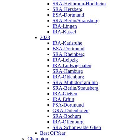
SRA-Heilbronn-Horkheim
SRA-Herzberg
ESA-Dortmund
SRA-Berlin/Strausberg
IRA-Lingen
IRA-Kassel
2023
IRA-Karlsruhe
BSA-Dortmund
SRA-Rheinberg
IRA-Leipzig
IRA-Ludwigshafen
SRA-Hamburg
IRA-Oldenburg
SRA-Mühldorf am Inn
SRA-Berlin/Strausberg
IRA-Gießen
IRA-Erfurt
FSA-Dortmund
GRA-Dutenhofen
SRA-Bochum
IRA-Offenburg
SRA-Schönwalde-Glien
Best Of Year
Champion