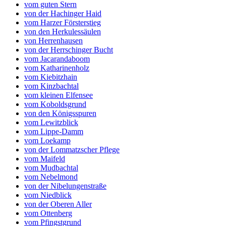
vom guten Stern
von der Hachinger Haid
vom Harzer Försterstieg
von den Herkulessäulen
von Herrenhausen
von der Herrschinger Bucht
vom Jacarandaboom
vom Katharinenholz
vom Kiebitzhain
vom Kinzbachtal
vom kleinen Elfensee
vom Koboldsgrund
von den Königsspuren
vom Lewitzblick
vom Lippe-Damm
vom Loekamp
von der Lommatzscher Pflege
vom Maifeld
vom Mudbachtal
vom Nebelmond
von der Nibelungenstraße
vom Niedblick
von der Oberen Aller
vom Ottenberg
vom Pfingstgrund