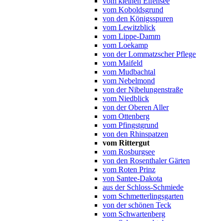
vom kleinen Elfensee
vom Koboldsgrund
von den Königsspuren
vom Lewitzblick
vom Lippe-Damm
vom Loekamp
von der Lommatzscher Pflege
vom Maifeld
vom Mudbachtal
vom Nebelmond
von der Nibelungenstraße
vom Niedblick
von der Oberen Aller
vom Ottenberg
vom Pfingstgrund
von den Rhinspatzen
vom Rittergut
vom Rosburgsee
von den Rosenthaler Gärten
vom Roten Prinz
von Santee-Dakota
aus der Schloss-Schmiede
vom Schmetterlingsgarten
von der schönen Teck
vom Schwartenberg