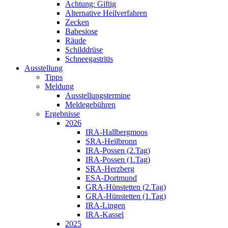
Achtung: Giftig
Alternative Heilverfahren
Zecken
Babesiose
Räude
Schilddrüse
Schneegastritis
Ausstellung
Tipps
Meldung
Ausstellungstermine
Meldegebühren
Ergebnisse
2026
IRA-Hallbergmoos
SRA-Heilbronn
IRA-Possen (2.Tag)
IRA-Possen (1.Tag)
SRA-Herzberg
ESA-Dortmund
GRA-Hünstetten (2.Tag)
GRA-Hünstetten (1.Tag)
IRA-Lingen
IRA-Kassel
2025