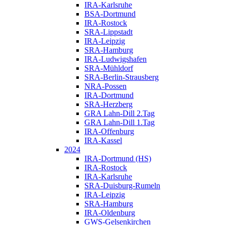
IRA-Karlsruhe
BSA-Dortmund
IRA-Rostock
SRA-Lippstadt
IRA-Leipzig
SRA-Hamburg
IRA-Ludwigshafen
SRA-Mühldorf
SRA-Berlin-Strausberg
NRA-Possen
IRA-Dortmund
SRA-Herzberg
GRA Lahn-Dill 2.Tag
GRA Lahn-Dill 1.Tag
IRA-Offenburg
IRA-Kassel
2024
IRA-Dortmund (HS)
IRA-Rostock
IRA-Karlsruhe
SRA-Duisburg-Rumeln
IRA-Leipzig
SRA-Hamburg
IRA-Oldenburg
GWS-Gelsenkirchen