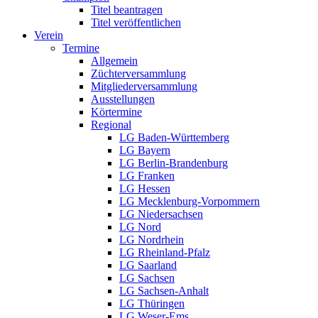
Titel beantragen
Titel veröffentlichen
Verein
Termine
Allgemein
Züchterversammlung
Mitgliederversammlung
Ausstellungen
Körtermine
Regional
LG Baden-Württemberg
LG Bayern
LG Berlin-Brandenburg
LG Franken
LG Hessen
LG Mecklenburg-Vorpommern
LG Niedersachsen
LG Nord
LG Nordrhein
LG Rheinland-Pfalz
LG Saarland
LG Sachsen
LG Sachsen-Anhalt
LG Thüringen
LG Weser-Ems