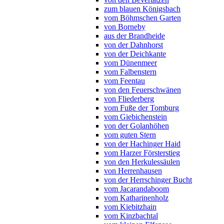
zum blauen Königsbach
vom Böhmschen Garten
von Borneby
aus der Brandheide
von der Dahnhorst
von der Deichkante
vom Dünenmeer
vom Falbenstern
vom Feentau
von den Feuerschwänen
von Fliederberg
vom Fuße der Tomburg
vom Giebichenstein
von der Golanhöhen
vom guten Stern
von der Hachinger Haid
vom Harzer Försterstieg
von den Herkulessäulen
von Herrenhausen
von der Herrschinger Bucht
vom Jacarandaboom
vom Katharinenholz
vom Kiebitzhain
vom Kinzbachtal