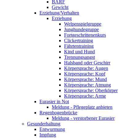
BARF
Gewicht
Erziehung/Verhalten
Erziehung
Welpenspielgruppe
Junghundegruppe
Fortgeschrittenenkurs
Clickertraining
Fährtentraining
Kind und Hund
Trennungsangst
Halsband oder Geschirr
Körpersprache: Augen
Körpersprache: Kopf
Körpersprache: Mund
Körpersprache: Atmung
Körpersprache: Oberkörper
Körpersprache: Arme
Eurasier in Not
Meldung - Pflegeplatz anbieten
Regenbogenbrücke
Meldung - verstorbener Eurasier
Gesunderhaltung
Entwurmung
Impfung