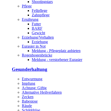
Shootingstars
Pflege
Fellpflege
Zahnpflege
Ernährung
Futter
BARF
Gewicht
Erziehung/Verhalten
Erziehung
Eurasier in Not
Meldung - Pflegeplatz anbieten
Regenbogenbrücke
Meldung - verstorbener Eurasier
Gesunderhaltung
Entwurmung
Impfung
Achtung: Giftig
Alternative Heilverfahren
Zecken
Babesiose
Räude
Schilddrüse