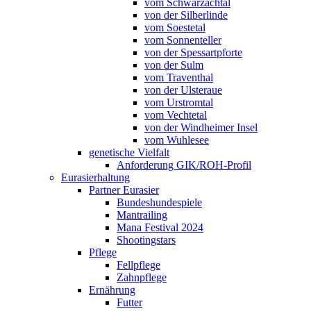
vom Schwarzachtal
von der Silberlinde
vom Soestetal
vom Sonnenteller
von der Spessartpforte
von der Sulm
vom Traventhal
von der Ulsteraue
vom Urstromtal
vom Vechtetal
von der Windheimer Insel
vom Wuhlesee
genetische Vielfalt
Anforderung GIK/ROH-Profil
Eurasierhaltung
Partner Eurasier
Bundeshundespiele
Mantrailing
Mana Festival 2024
Shootingstars
Pflege
Fellpflege
Zahnpflege
Ernährung
Futter