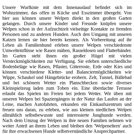
Unsere Wurfkiste mit dem Innenauslauf befindet sich im
Wohnzimmer, das offen in Küche und Esszimmer übergeht. Von
hier aus können unsere Welpen direkt in den großen Garten
gelangen. Durch unsere Kinder und Freunde knüpfen unsere
Welpen schon in der Aufzuchtzeit vielseitige Kontakte zu fremden
Personen und zu anderen Hunden. Auch den Umgang mit unseren
Katzen lernen sie hier bereits kennen. Als Vorbereitung auf ihr
Leben als Familienhund erleben unsere Welpen verschiedenste
Umwelteinflüsse wie Rasen mähen, Rasseldosen und Flatterbänder.
Im Garten steht ihnen ein großer Hügel mit vielen
Versteckmöglichkeiten zur Verfügung. Sie erleben unterschiedliche
Bodenbeläge wie Rasen, Pflaster, Gitterroste, Erde oder Kies und
können verschiedene Kletter- und Balanciermöglichkeiten wie
Wippe, Schaukel und Hängebrücke erobern. Zelt, Tunnel, Bällebad
und bei schönem Wetter ein Planschbecken sowie diverses
Kleinspielzeug laden zum Toben ein. Eine überdachte Terrasse
erlaubt das Spielen im Freien bei jedem Wetter. Wir üben mit
unseren Welpen bei Spaziergängen in der Natur das Laufen an der
Leine, machen Autofahrten, erkunden ein Einkaufszentrum und
freuen uns daran, zu erleben, wie aus kleinen niedlichen Welpen
allmählich selbstbewusste und interessierte Junghunde werden.
Nach dem Umzug der Welpen in ihre neuen Familien nehmen wir
weiter Anteil an ihrem Leben und bleiben den 'Welpeneltern' auch
für ihre erwachsenen Hunde selbstverständliche Ansprechpartner.