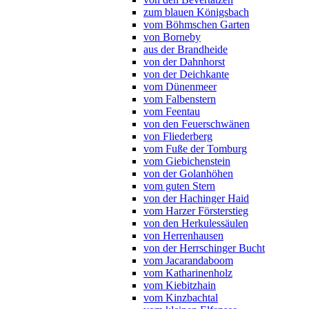
zum blauen Königsbach
vom Böhmschen Garten
von Borneby
aus der Brandheide
von der Dahnhorst
von der Deichkante
vom Dünenmeer
vom Falbenstern
vom Feentau
von den Feuerschwänen
von Fliederberg
vom Fuße der Tomburg
vom Giebichenstein
von der Golanhöhen
vom guten Stern
von der Hachinger Haid
vom Harzer Försterstieg
von den Herkulessäulen
von Herrenhausen
von der Herrschinger Bucht
vom Jacarandaboom
vom Katharinenholz
vom Kiebitzhain
vom Kinzbachtal