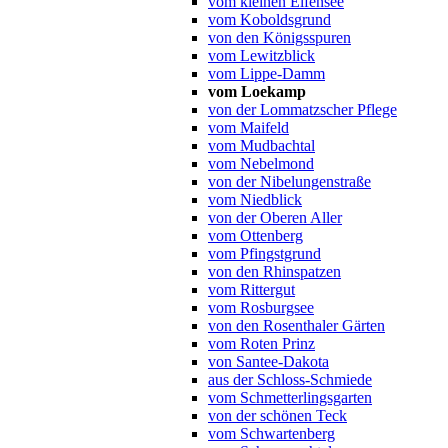
vom kleinen Elfensee
vom Koboldsgrund
von den Königsspuren
vom Lewitzblick
vom Lippe-Damm
vom Loekamp
von der Lommatzscher Pflege
vom Maifeld
vom Mudbachtal
vom Nebelmond
von der Nibelungenstraße
vom Niedblick
von der Oberen Aller
vom Ottenberg
vom Pfingstgrund
von den Rhinspatzen
vom Rittergut
vom Rosburgsee
von den Rosenthaler Gärten
vom Roten Prinz
von Santee-Dakota
aus der Schloss-Schmiede
vom Schmetterlingsgarten
von der schönen Teck
vom Schwartenberg