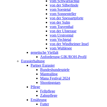
vom Schwarzachtal
von der Silberlinde
vom Soestetal
vom Sonnenteller
von der Spessartpforte
von der Sulm
vom Traventhal
von der Ulsteraue
vom Urstromtal
vom Vechtetal
von der Windheimer Insel
vom Wuhlesee
genetische Vielfalt
Anforderung GIK/ROH-Profil
Eurasierhaltung
Partner Eurasier
Bundeshundespiele
Mantrailing
Mana Festival 2024
Shootingstars
Pflege
Fellpflege
Zahnpflege
Ernährung
Futter