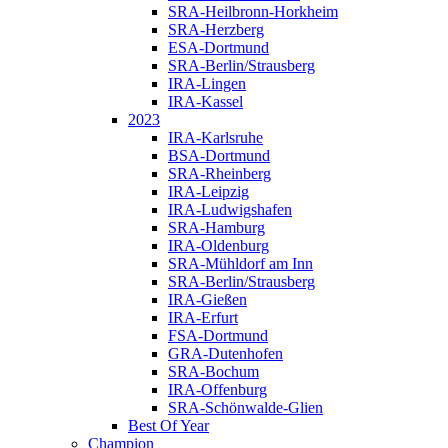
SRA-Heilbronn-Horkheim
SRA-Herzberg
ESA-Dortmund
SRA-Berlin/Strausberg
IRA-Lingen
IRA-Kassel
2023
IRA-Karlsruhe
BSA-Dortmund
SRA-Rheinberg
IRA-Leipzig
IRA-Ludwigshafen
SRA-Hamburg
IRA-Oldenburg
SRA-Mühldorf am Inn
SRA-Berlin/Strausberg
IRA-Gießen
IRA-Erfurt
FSA-Dortmund
GRA-Dutenhofen
SRA-Bochum
IRA-Offenburg
SRA-Schönwalde-Glien
Best Of Year
Champion