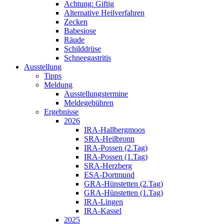
Achtung: Giftig
Alternative Heilverfahren
Zecken
Babesiose
Räude
Schilddrüse
Schneegastritis
Ausstellung
Tipps
Meldung
Ausstellungstermine
Meldegebühren
Ergebnisse
2026
IRA-Hallbergmoos
SRA-Heilbronn
IRA-Possen (2.Tag)
IRA-Possen (1.Tag)
SRA-Herzberg
ESA-Dortmund
GRA-Hünstetten (2.Tag)
GRA-Hünstetten (1.Tag)
IRA-Lingen
IRA-Kassel
2025