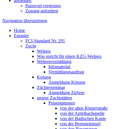
anmelden
Passwort vergessen
Zugang anfordern
Navigation überspringen
Home
Eurasier
FCI-Standard Nr. 291
Zucht
Welpen
Was spricht für einen KZG-Welpen
Welpenvermittlung
Infomaterial
Vermittlungsauftrag
Körung
Anmeldung Körung
Züchterseminar
Anmeldung ZüSem
unsere Zuchtstätten
Präsentationen
von der alten Römerstraße
von der Apfelbachquelle
von der Badischen Kante
von der Bernsteininsel
von den Bevertatzen