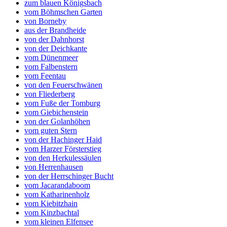
zum blauen Königsbach
vom Böhmschen Garten
von Borneby
aus der Brandheide
von der Dahnhorst
von der Deichkante
vom Dünenmeer
vom Falbenstern
vom Feentau
von den Feuerschwänen
von Fliederberg
vom Fuße der Tomburg
vom Giebichenstein
von der Golanhöhen
vom guten Stern
von der Hachinger Haid
vom Harzer Försterstieg
von den Herkulessäulen
von Herrenhausen
von der Herrschinger Bucht
vom Jacarandaboom
vom Katharinenholz
vom Kiebitzhain
vom Kinzbachtal
vom kleinen Elfensee