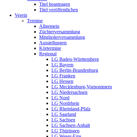
Titel beantragen
Titel veröffentlichen
Verein
Termine
Allgemein
Züchterversammlung
Mitgliederversammlung
Ausstellungen
Körtermine
Regional
LG Baden-Württemberg
LG Bayern
LG Berlin-Brandenburg
LG Franken
LG Hessen
LG Mecklenburg-Vorpommern
LG Niedersachsen
LG Nord
LG Nordrhein
LG Rheinland-Pfalz
LG Saarland
LG Sachsen
LG Sachsen-Anhalt
LG Thüringen
LG Weser-Ems