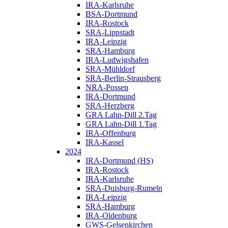
IRA-Karlsruhe
BSA-Dortmund
IRA-Rostock
SRA-Lippstadt
IRA-Leipzig
SRA-Hamburg
IRA-Ludwigshafen
SRA-Mühldorf
SRA-Berlin-Strausberg
NRA-Possen
IRA-Dortmund
SRA-Herzberg
GRA Lahn-Dill 2.Tag
GRA Lahn-Dill 1.Tag
IRA-Offenburg
IRA-Kassel
2024
IRA-Dortmund (HS)
IRA-Rostock
IRA-Karlsruhe
SRA-Duisburg-Rumeln
IRA-Leipzig
SRA-Hamburg
IRA-Oldenburg
GWS-Gelsenkirchen