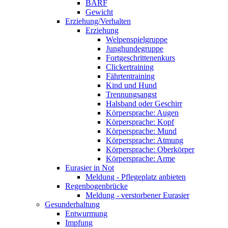
BARF
Gewicht
Erziehung/Verhalten
Erziehung
Welpenspielgruppe
Junghundegruppe
Fortgeschrittenenkurs
Clickertraining
Fährtentraining
Kind und Hund
Trennungsangst
Halsband oder Geschirr
Körpersprache: Augen
Körpersprache: Kopf
Körpersprache: Mund
Körpersprache: Atmung
Körpersprache: Oberkörper
Körpersprache: Arme
Eurasier in Not
Meldung - Pflegeplatz anbieten
Regenbogenbrücke
Meldung - verstorbener Eurasier
Gesunderhaltung
Entwurmung
Impfung