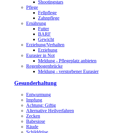
Shootingstars
Pflege
Fellpflege
Zahnpflege
Ernährung
Futter
BARF
Gewicht
Erziehung/Verhalten
Erziehung
Eurasier in Not
Meldung - Pflegeplatz anbieten
Regenbogenbrücke
Meldung - verstorbener Eurasier
Gesunderhaltung
Entwurmung
Impfung
Achtung: Giftig
Alternative Heilverfahren
Zecken
Babesiose
Räude
Schilddrüse