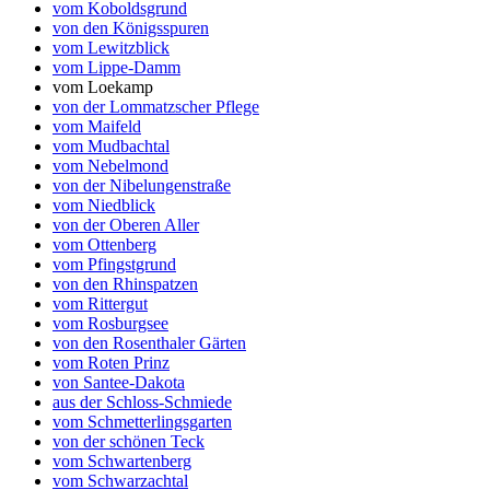
vom Koboldsgrund
von den Königsspuren
vom Lewitzblick
vom Lippe-Damm
vom Loekamp
von der Lommatzscher Pflege
vom Maifeld
vom Mudbachtal
vom Nebelmond
von der Nibelungenstraße
vom Niedblick
von der Oberen Aller
vom Ottenberg
vom Pfingstgrund
von den Rhinspatzen
vom Rittergut
vom Rosburgsee
von den Rosenthaler Gärten
vom Roten Prinz
von Santee-Dakota
aus der Schloss-Schmiede
vom Schmetterlingsgarten
von der schönen Teck
vom Schwartenberg
vom Schwarzachtal