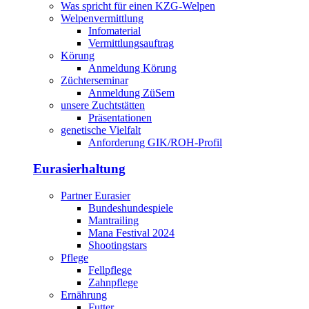
Was spricht für einen KZG-Welpen
Welpenvermittlung
Infomaterial
Vermittlungsauftrag
Körung
Anmeldung Körung
Züchterseminar
Anmeldung ZüSem
unsere Zuchtstätten
Präsentationen
genetische Vielfalt
Anforderung GIK/ROH-Profil
Eurasierhaltung
Partner Eurasier
Bundeshundespiele
Mantrailing
Mana Festival 2024
Shootingstars
Pflege
Fellpflege
Zahnpflege
Ernährung
Futter