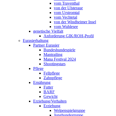
vom Traventhal
von der Ulsteraue
vom Urstromtal
vom Vechtetal
von der Windheimer Insel
vom Wuhlesee
genetische Vielfalt
Anforderung GIK/ROH-Profil
Eurasierhaltung
Partner Eurasier
Bundeshundespiele
Mantrailing
Mana Festival 2024
Shootingstars
Pflege
Fellpflege
Zahnpflege
Ernährung
Futter
BARF
Gewicht
Erziehung/Verhalten
Erziehung
Welpenspielgruppe
Junghundegruppe