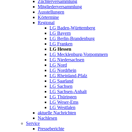
Züchterversammlung
Mitgliederversammlung
Ausstellungen
Körtermine
Regional
LG Baden-Württemberg
LG Bayern
LG Berlin-Brandenburg
LG Franken
LG Hessen
LG Mecklenburg-Vorpommern
LG Niedersachsen
LG Nord
LG Nordrhein
LG Rheinland-Pfalz
LG Saarland
LG Sachsen
LG Sachsen-Anhalt
LG Thüringen
LG Weser-Ems
LG Westfalen
aktuelle Nachrichten
Nachlesen
Service
Presseberichte