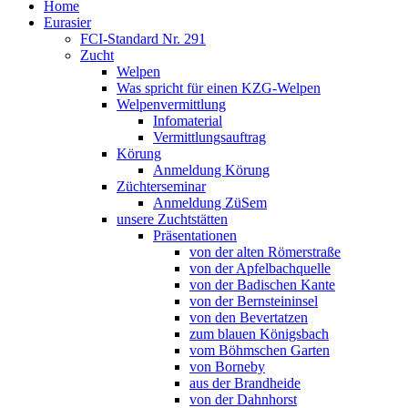
Home
Eurasier
FCI-Standard Nr. 291
Zucht
Welpen
Was spricht für einen KZG-Welpen
Welpenvermittlung
Infomaterial
Vermittlungsauftrag
Körung
Anmeldung Körung
Züchterseminar
Anmeldung ZüSem
unsere Zuchtstätten
Präsentationen
von der alten Römerstraße
von der Apfelbachquelle
von der Badischen Kante
von der Bernsteininsel
von den Bevertatzen
zum blauen Königsbach
vom Böhmschen Garten
von Borneby
aus der Brandheide
von der Dahnhorst