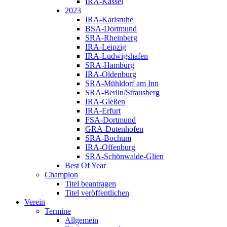
IRA-Kassel
2023
IRA-Karlsruhe
BSA-Dortmund
SRA-Rheinberg
IRA-Leipzig
IRA-Ludwigshafen
SRA-Hamburg
IRA-Oldenburg
SRA-Mühldorf am Inn
SRA-Berlin/Strausberg
IRA-Gießen
IRA-Erfurt
FSA-Dortmund
GRA-Dutenhofen
SRA-Bochum
IRA-Offenburg
SRA-Schönwalde-Glien
Best Of Year
Champion
Titel beantragen
Titel veröffentlichen
Verein
Termine
Allgemein