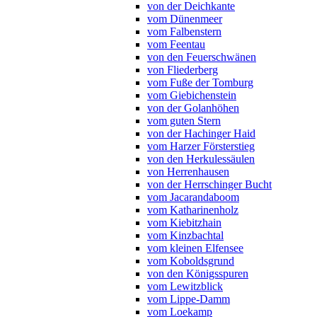
von der Deichkante
vom Dünenmeer
vom Falbenstern
vom Feentau
von den Feuerschwänen
von Fliederberg
vom Fuße der Tomburg
vom Giebichenstein
von der Golanhöhen
vom guten Stern
von der Hachinger Haid
vom Harzer Försterstieg
von den Herkulessäulen
von Herrenhausen
von der Herrschinger Bucht
vom Jacarandaboom
vom Katharinenholz
vom Kiebitzhain
vom Kinzbachtal
vom kleinen Elfensee
vom Koboldsgrund
von den Königsspuren
vom Lewitzblick
vom Lippe-Damm
vom Loekamp