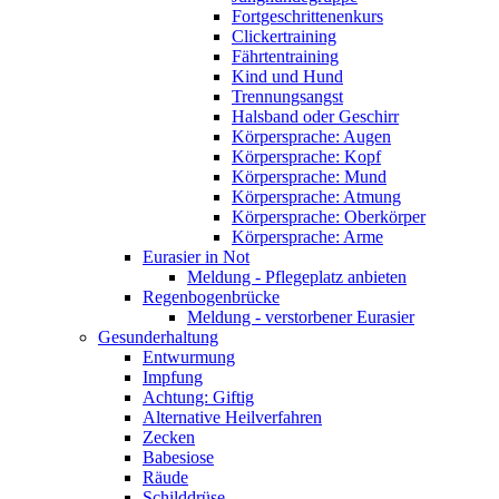
Fortgeschrittenenkurs
Clickertraining
Fährtentraining
Kind und Hund
Trennungsangst
Halsband oder Geschirr
Körpersprache: Augen
Körpersprache: Kopf
Körpersprache: Mund
Körpersprache: Atmung
Körpersprache: Oberkörper
Körpersprache: Arme
Eurasier in Not
Meldung - Pflegeplatz anbieten
Regenbogenbrücke
Meldung - verstorbener Eurasier
Gesunderhaltung
Entwurmung
Impfung
Achtung: Giftig
Alternative Heilverfahren
Zecken
Babesiose
Räude
Schilddrüse