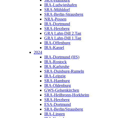
SRA-Hamburg
IRA-Ludwigshafen
SRA-Mühldorf
SRA-Berlin-Strausberg
NRA-Possen
IRA-Dortmund
SRA-Herzberg
GRA Lahn-Dill 2.Tag
GRA Lahn-Dill 1.Tag
IRA-Offenburg
IRA-Kassel
2024
IRA-Dortmund (HS)
IRA-Rostock
IRA-Karlsruhe
SRA-Duisburg-Rumeln
IRA-Leipzig
SRA-Hamburg
IRA-Oldenburg
GWS-Gelsenkirchen
SRA-Heilbronn-Horkheim
SRA-Herzberg
ESA-Dortmund
SRA-Berlin/Strausberg
IRA-Lingen