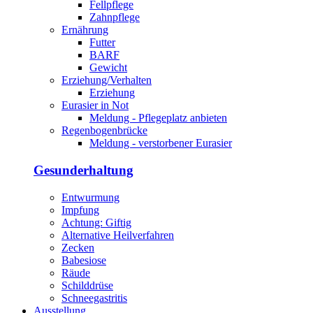
Fellpflege
Zahnpflege
Ernährung
Futter
BARF
Gewicht
Erziehung/Verhalten
Erziehung
Eurasier in Not
Meldung - Pflegeplatz anbieten
Regenbogenbrücke
Meldung - verstorbener Eurasier
Gesunderhaltung
Entwurmung
Impfung
Achtung: Giftig
Alternative Heilverfahren
Zecken
Babesiose
Räude
Schilddrüse
Schneegastritis
Ausstellung