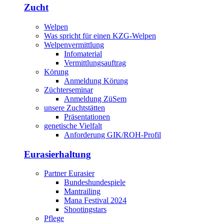
Zucht
Welpen
Was spricht für einen KZG-Welpen
Welpenvermittlung
Infomaterial
Vermittlungsauftrag
Körung
Anmeldung Körung
Züchterseminar
Anmeldung ZüSem
unsere Zuchtstätten
Präsentationen
genetische Vielfalt
Anforderung GIK/ROH-Profil
Eurasierhaltung
Partner Eurasier
Bundeshundespiele
Mantrailing
Mana Festival 2024
Shootingstars
Pflege