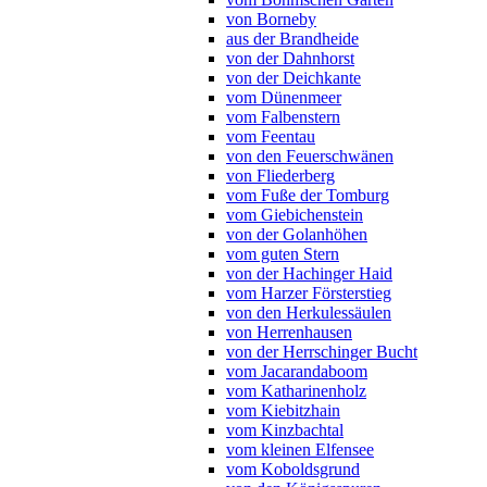
von Borneby
aus der Brandheide
von der Dahnhorst
von der Deichkante
vom Dünenmeer
vom Falbenstern
vom Feentau
von den Feuerschwänen
von Fliederberg
vom Fuße der Tomburg
vom Giebichenstein
von der Golanhöhen
vom guten Stern
von der Hachinger Haid
vom Harzer Försterstieg
von den Herkulessäulen
von Herrenhausen
von der Herrschinger Bucht
vom Jacarandaboom
vom Katharinenholz
vom Kiebitzhain
vom Kinzbachtal
vom kleinen Elfensee
vom Koboldsgrund