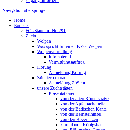
Zugang anfordern
Navigation überspringen
Home
Eurasier
FCI-Standard Nr. 291
Zucht
Welpen
Was spricht für einen KZG-Welpen
Welpenvermittlung
Infomaterial
Vermittlungsauftrag
Körung
Anmeldung Körung
Züchterseminar
Anmeldung ZüSem
unsere Zuchtstätten
Präsentationen
von der alten Römerstraße
von der Apfelbachquelle
von der Badischen Kante
von der Bernsteininsel
von den Bevertatzen
zum blauen Königsbach
vom Böhmschen Garten