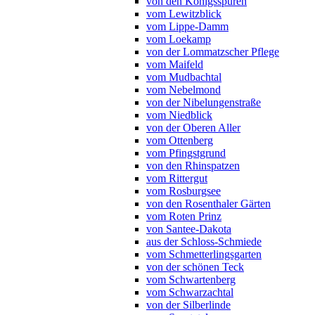
von den Königsspuren
vom Lewitzblick
vom Lippe-Damm
vom Loekamp
von der Lommatzscher Pflege
vom Maifeld
vom Mudbachtal
vom Nebelmond
von der Nibelungenstraße
vom Niedblick
von der Oberen Aller
vom Ottenberg
vom Pfingstgrund
von den Rhinspatzen
vom Rittergut
vom Rosburgsee
von den Rosenthaler Gärten
vom Roten Prinz
von Santee-Dakota
aus der Schloss-Schmiede
vom Schmetterlingsgarten
von der schönen Teck
vom Schwartenberg
vom Schwarzachtal
von der Silberlinde