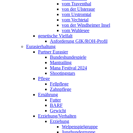
vom Traventhal
von der Ulsteraue
vom Urstromtal
vom Vechtetal
von der Windheimer Insel
vom Wuhlesee
genetische Vielfalt
Anforderung GIK/ROH-Profil
Eurasierhaltung
Partner Eurasier
Bundeshundespiele
Mantrailing
Mana Festival 2024
Shootingstars
Pflege
Fellpflege
Zahnpflege
Ernährung
Futter
BARF
Gewicht
Erziehung/Verhalten
Erziehung
Welpenspielgruppe
Junghundegruppe