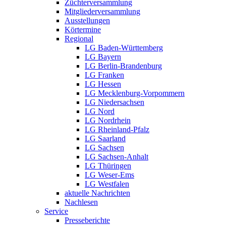
Züchterversammlung
Mitgliederversammlung
Ausstellungen
Körtermine
Regional
LG Baden-Württemberg
LG Bayern
LG Berlin-Brandenburg
LG Franken
LG Hessen
LG Mecklenburg-Vorpommern
LG Niedersachsen
LG Nord
LG Nordrhein
LG Rheinland-Pfalz
LG Saarland
LG Sachsen
LG Sachsen-Anhalt
LG Thüringen
LG Weser-Ems
LG Westfalen
aktuelle Nachrichten
Nachlesen
Service
Presseberichte