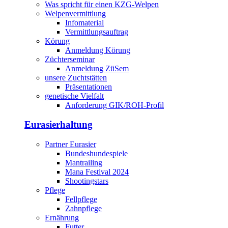
Was spricht für einen KZG-Welpen
Welpenvermittlung
Infomaterial
Vermittlungsauftrag
Körung
Anmeldung Körung
Züchterseminar
Anmeldung ZüSem
unsere Zuchtstätten
Präsentationen
genetische Vielfalt
Anforderung GIK/ROH-Profil
Eurasierhaltung
Partner Eurasier
Bundeshundespiele
Mantrailing
Mana Festival 2024
Shootingstars
Pflege
Fellpflege
Zahnpflege
Ernährung
Futter