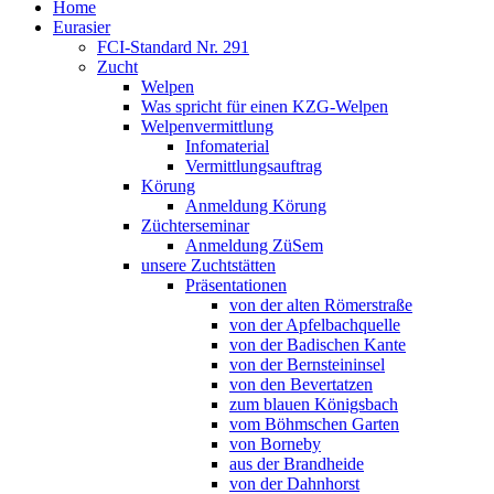
Home
Eurasier
FCI-Standard Nr. 291
Zucht
Welpen
Was spricht für einen KZG-Welpen
Welpenvermittlung
Infomaterial
Vermittlungsauftrag
Körung
Anmeldung Körung
Züchterseminar
Anmeldung ZüSem
unsere Zuchtstätten
Präsentationen
von der alten Römerstraße
von der Apfelbachquelle
von der Badischen Kante
von der Bernsteininsel
von den Bevertatzen
zum blauen Königsbach
vom Böhmschen Garten
von Borneby
aus der Brandheide
von der Dahnhorst