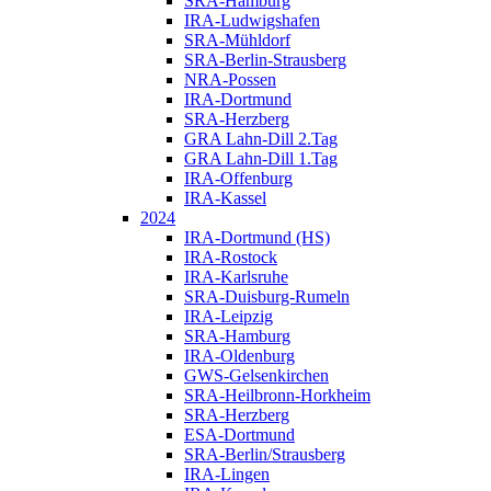
SRA-Hamburg
IRA-Ludwigshafen
SRA-Mühldorf
SRA-Berlin-Strausberg
NRA-Possen
IRA-Dortmund
SRA-Herzberg
GRA Lahn-Dill 2.Tag
GRA Lahn-Dill 1.Tag
IRA-Offenburg
IRA-Kassel
2024
IRA-Dortmund (HS)
IRA-Rostock
IRA-Karlsruhe
SRA-Duisburg-Rumeln
IRA-Leipzig
SRA-Hamburg
IRA-Oldenburg
GWS-Gelsenkirchen
SRA-Heilbronn-Horkheim
SRA-Herzberg
ESA-Dortmund
SRA-Berlin/Strausberg
IRA-Lingen