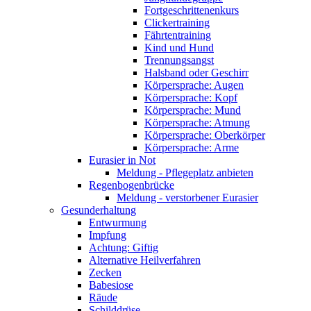
Fortgeschrittenenkurs
Clickertraining
Fährtentraining
Kind und Hund
Trennungsangst
Halsband oder Geschirr
Körpersprache: Augen
Körpersprache: Kopf
Körpersprache: Mund
Körpersprache: Atmung
Körpersprache: Oberkörper
Körpersprache: Arme
Eurasier in Not
Meldung - Pflegeplatz anbieten
Regenbogenbrücke
Meldung - verstorbener Eurasier
Gesunderhaltung
Entwurmung
Impfung
Achtung: Giftig
Alternative Heilverfahren
Zecken
Babesiose
Räude
Schilddrüse