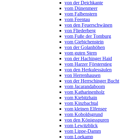
von der Deichkante
vom Dünenmeer
vom Falbenstern
vom Feentau
von den Feuerschwänen
von Fliederberg
vom Fuße der Tomburg
vom Giebichenstein
von der Golanhöhen
vom guten Stern
von der Hachinger Haid
vom Harzer Försterstieg
von den Herkulessäulen
von Herrenhausen
von der Herrschinger Bucht
vom Jacarandaboom
vom Katharinenholz
vom Kiebitzhain
vom Kinzbachtal
vom kleinen Elfensee
vom Koboldsgrund
von den Königsspuren
vom Lewitzblick
vom Lippe-Damm
vom Loekamp