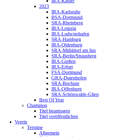
IRA-Kassel
2023
IRA-Karlsruhe
BSA-Dortmund
SRA-Rheinberg
IRA-Leipzig
IRA-Ludwigshafen
SRA-Hamburg
IRA-Oldenburg
SRA-Mühldorf am Inn
SRA-Berlin/Strausberg
IRA-Gießen
IRA-Erfurt
FSA-Dortmund
GRA-Dutenhofen
SRA-Bochum
IRA-Offenburg
SRA-Schönwalde-Glien
Best Of Year
Champion
Titel beantragen
Titel veröffentlichen
Verein
Termine
Allgemein