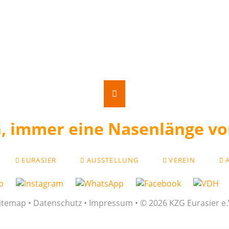
EURASIER
AUSSTELLUNG
VEREIN
EN
itemap
•
Datenschutz
•
Impressum
• © 2026 KZG Eurasier e.