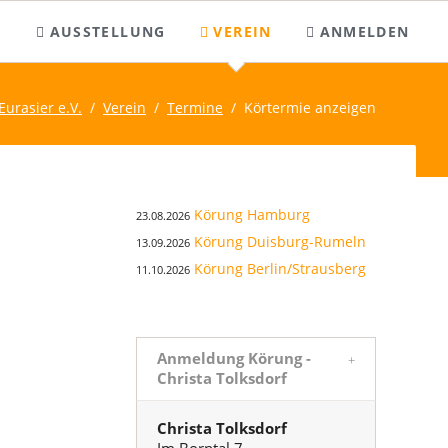
Nav
üb
R
AUSSTELLUNG
VEREIN
ANMELDEN
Gesunderhaltung
Champion
Passwort vergessen
Eurasier e.V.
Verein
Termine
Körtermie anzeigen
Entwurmung
Titel beantragen
Zugang anfordern
Impfung
Titel veröffentlichen
Achtung: Giftig
Alternative Heilverfahren
Körung Hamburg
23.08.2026
Zecken
Körung Duisburg-Rumeln
13.09.2026
Babesiose
Körung Berlin/Strausberg
11.10.2026
Räude
Schilddrüse
Schneegastritis
Anmeldung Körung -
Christa Tolksdorf
Christa Tolksdorf