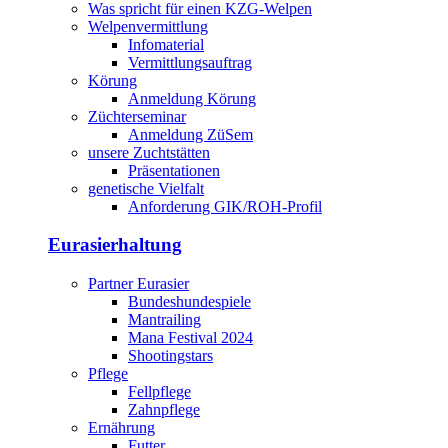
Was spricht für einen KZG-Welpen
Welpenvermittlung
Infomaterial
Vermittlungsauftrag
Körung
Anmeldung Körung
Züchterseminar
Anmeldung ZüSem
unsere Zuchtstätten
Präsentationen
genetische Vielfalt
Anforderung GIK/ROH-Profil
Eurasierhaltung
Partner Eurasier
Bundeshundespiele
Mantrailing
Mana Festival 2024
Shootingstars
Pflege
Fellpflege
Zahnpflege
Ernährung
Futter