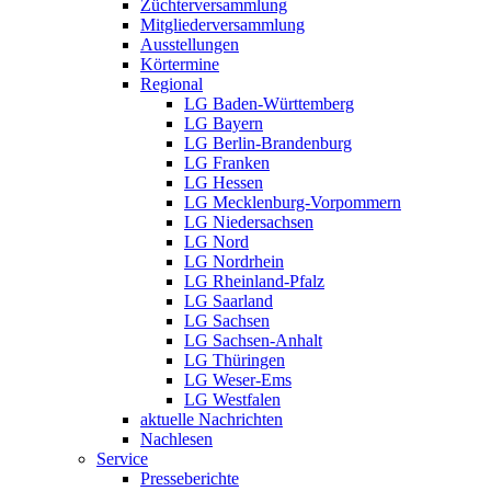
Züchterversammlung
Mitgliederversammlung
Ausstellungen
Körtermine
Regional
LG Baden-Württemberg
LG Bayern
LG Berlin-Brandenburg
LG Franken
LG Hessen
LG Mecklenburg-Vorpommern
LG Niedersachsen
LG Nord
LG Nordrhein
LG Rheinland-Pfalz
LG Saarland
LG Sachsen
LG Sachsen-Anhalt
LG Thüringen
LG Weser-Ems
LG Westfalen
aktuelle Nachrichten
Nachlesen
Service
Presseberichte