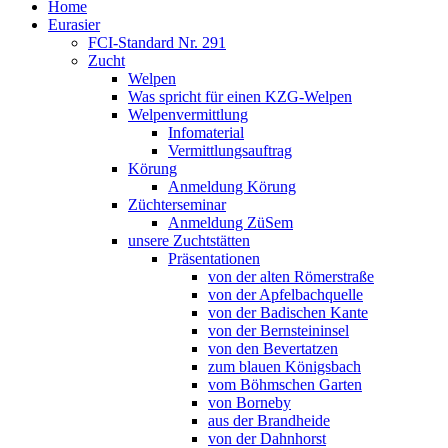
Home
Eurasier
FCI-Standard Nr. 291
Zucht
Welpen
Was spricht für einen KZG-Welpen
Welpenvermittlung
Infomaterial
Vermittlungsauftrag
Körung
Anmeldung Körung
Züchterseminar
Anmeldung ZüSem
unsere Zuchtstätten
Präsentationen
von der alten Römerstraße
von der Apfelbachquelle
von der Badischen Kante
von der Bernsteininsel
von den Bevertatzen
zum blauen Königsbach
vom Böhmschen Garten
von Borneby
aus der Brandheide
von der Dahnhorst