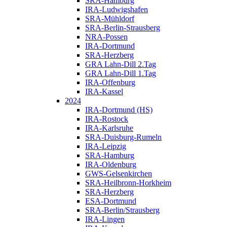
SRA-Hamburg
IRA-Ludwigshafen
SRA-Mühldorf
SRA-Berlin-Strausberg
NRA-Possen
IRA-Dortmund
SRA-Herzberg
GRA Lahn-Dill 2.Tag
GRA Lahn-Dill 1.Tag
IRA-Offenburg
IRA-Kassel
2024
IRA-Dortmund (HS)
IRA-Rostock
IRA-Karlsruhe
SRA-Duisburg-Rumeln
IRA-Leipzig
SRA-Hamburg
IRA-Oldenburg
GWS-Gelsenkirchen
SRA-Heilbronn-Horkheim
SRA-Herzberg
ESA-Dortmund
SRA-Berlin/Strausberg
IRA-Lingen