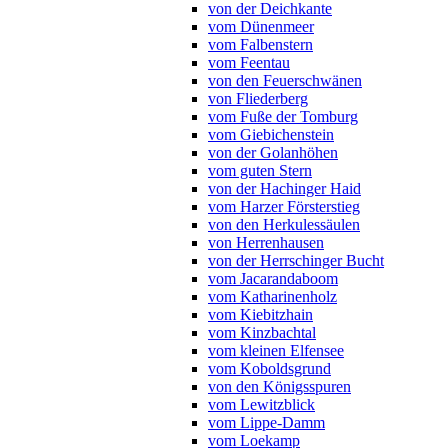
von der Deichkante
vom Dünenmeer
vom Falbenstern
vom Feentau
von den Feuerschwänen
von Fliederberg
vom Fuße der Tomburg
vom Giebichenstein
von der Golanhöhen
vom guten Stern
von der Hachinger Haid
vom Harzer Försterstieg
von den Herkulessäulen
von Herrenhausen
von der Herrschinger Bucht
vom Jacarandaboom
vom Katharinenholz
vom Kiebitzhain
vom Kinzbachtal
vom kleinen Elfensee
vom Koboldsgrund
von den Königsspuren
vom Lewitzblick
vom Lippe-Damm
vom Loekamp