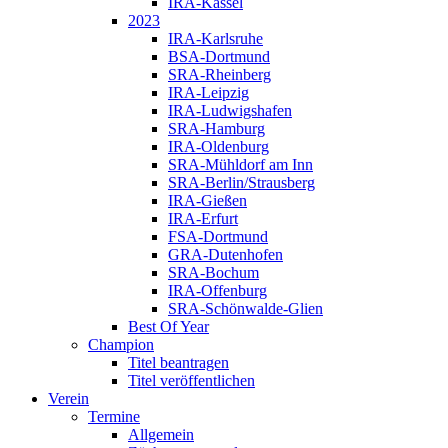
IRA-Kassel
2023
IRA-Karlsruhe
BSA-Dortmund
SRA-Rheinberg
IRA-Leipzig
IRA-Ludwigshafen
SRA-Hamburg
IRA-Oldenburg
SRA-Mühldorf am Inn
SRA-Berlin/Strausberg
IRA-Gießen
IRA-Erfurt
FSA-Dortmund
GRA-Dutenhofen
SRA-Bochum
IRA-Offenburg
SRA-Schönwalde-Glien
Best Of Year
Champion
Titel beantragen
Titel veröffentlichen
Verein
Termine
Allgemein