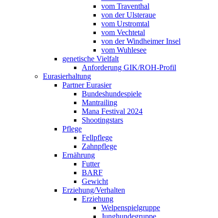
vom Traventhal
von der Ulsteraue
vom Urstromtal
vom Vechtetal
von der Windheimer Insel
vom Wuhlesee
genetische Vielfalt
Anforderung GIK/ROH-Profil
Eurasierhaltung
Partner Eurasier
Bundeshundespiele
Mantrailing
Mana Festival 2024
Shootingstars
Pflege
Fellpflege
Zahnpflege
Ernährung
Futter
BARF
Gewicht
Erziehung/Verhalten
Erziehung
Welpenspielgruppe
Junghundegruppe