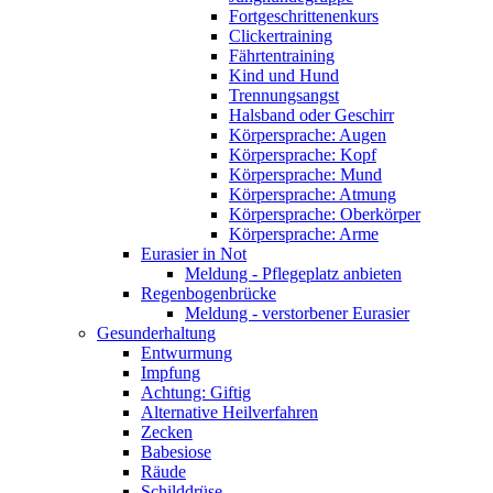
Fortgeschrittenenkurs
Clickertraining
Fährtentraining
Kind und Hund
Trennungsangst
Halsband oder Geschirr
Körpersprache: Augen
Körpersprache: Kopf
Körpersprache: Mund
Körpersprache: Atmung
Körpersprache: Oberkörper
Körpersprache: Arme
Eurasier in Not
Meldung - Pflegeplatz anbieten
Regenbogenbrücke
Meldung - verstorbener Eurasier
Gesunderhaltung
Entwurmung
Impfung
Achtung: Giftig
Alternative Heilverfahren
Zecken
Babesiose
Räude
Schilddrüse